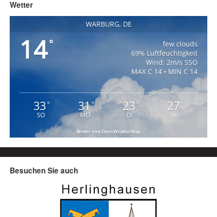
Wetter
WARBURG, DE
14
°
few clouds
69% Luftfeuchtigkeit
Wind: 2m/s SSO
MAX C 14 • MIN C 14
33
31
23
27
°
°
°
°
SO
MO
DI
MI
Wetter von OpenWeatherMap
Besuchen Sie auch