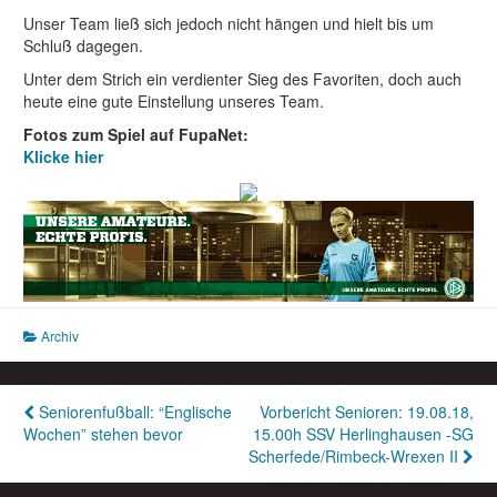
Unser Team ließ sich jedoch nicht hängen und hielt bis um
Schluß dagegen.
Unter dem Strich ein verdienter Sieg des Favoriten, doch auch
heute eine gute Einstellung unseres Team.
Fotos zum Spiel auf FupaNet:
Klicke hier
Archiv
Beitragsnavigation
Seniorenfußball: “Englische
Vorbericht Senioren: 19.08.18,
Wochen” stehen bevor
15.00h SSV Herlinghausen -SG
Scherfede/Rimbeck-Wrexen II