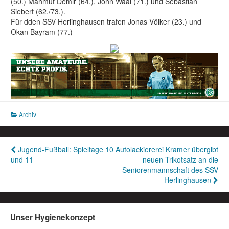
(50.) Mahmut Demir (64.), John Waal (71.) und Sebastian
Siebert (62./73.).
Für dden SSV Herlinghausen trafen Jonas Völker (23.) und
Okan Bayram (77.)
Archiv
Beitragsnavigation
Jugend-Fußball: Spieltage 10
Autolackiererei Kramer übergibt
und 11
neuen Trikotsatz an die
Seniorenmannschaft des SSV
Herlinghausen
Unser Hygienekonzept