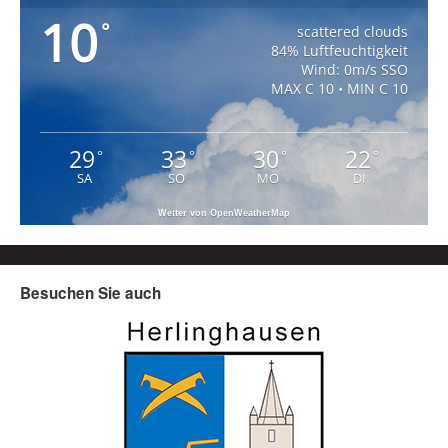
10
°
scattered clouds
84% Luftfeuchtigkeit
Wind: 0m/s SSO
MAX C 10 • MIN C 10
29
33
30
22
°
°
°
°
SA
SO
MO
DI
Wetter von OpenWeatherMap
Besuchen Sie auch