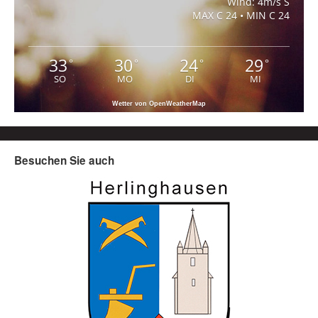
Wind: 4m/s S
MAX C 24 • MIN C 24
33
30
24
29
°
°
°
°
SO
MO
DI
MI
Wetter von OpenWeatherMap
Besuchen Sie auch