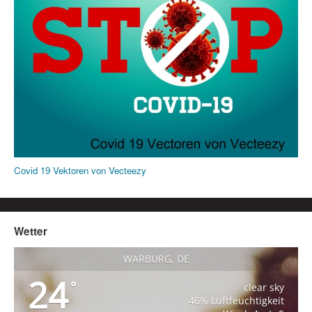
Covid 19 Vektoren von Vecteezy
Wetter
WARBURG, DE
24
°
clear sky
46% Luftfeuchtigkeit