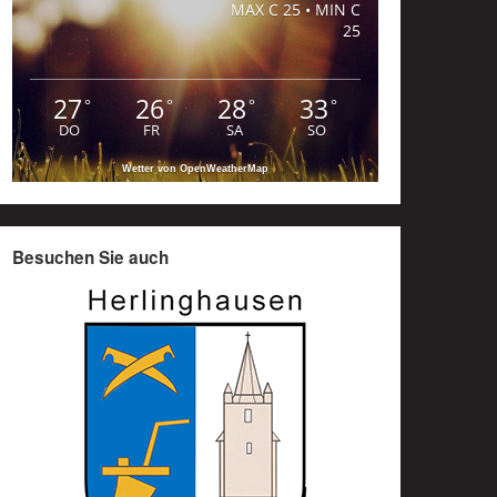
MAX C 25 • MIN C
25
27
26
28
33
°
°
°
°
DO
FR
SA
SO
Wetter von OpenWeatherMap
Besuchen Sie auch