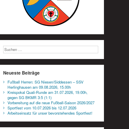
Neueste Beiträge
Fußball Herren: SG Niesen/Siddessen – SSV
Herlinghausen am 09.08.2026, 15.00h
Kreispokal Quali-Runde am 31.07.2026, 19.00h,
gegen SG BKMR 3:5 (1:1)
Vorbereitung auf die neue Fußball-Saison 2026/2027
Sportfest vom 10.07.2026 bis 12.07.2026
Arbeitseinsatz für unser bevorstehendes Sportfest!