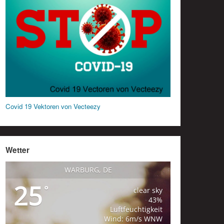
Covid 19 Vektoren von Vecteezy
Wetter
WARBURG, DE
25
°
clear sky
43%
Luftfeuchtigkeit
Wind: 6m/s WNW