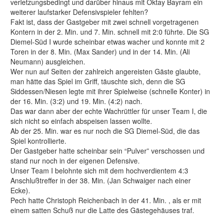
verletzungsbedingt und darüber hinaus mit Oktay Bayram ein
weiterer laufstarker Defensivspieler fehlten?
Fakt ist, dass der Gastgeber mit zwei schnell vorgetragenen
Kontern in der 2. Min. und 7. Min. schnell mit 2:0 führte. Die SG
Diemel-Süd I wurde scheinbar etwas wacher und konnte mit 2
Toren in der 8. Min. (Max Sander) und in der 14. Min. (Ali
Neumann) ausgleichen.
Wer nun auf Seiten der zahlreich angereisten Gäste glaubte,
man hätte das Spiel im Griff, täuschte sich, denn die SG
Siddessen/Niesen legte mit ihrer Spielweise (schnelle Konter) in
der 16. Min. (3:2) und 19. Min. (4:2) nach.
Das war dann aber der echte Wachrüttler für unser Team I, die
sich nicht so einfach abspeisen lassen wollte.
Ab der 25. Min. war es nur noch die SG Diemel-Süd, die das
Spiel kontrollierte.
Der Gastgeber hatte scheinbar sein “Pulver” verschossen und
stand nur noch in der eigenen Defensive.
Unser Team I belohnte sich mit dem hochverdientem 4:3
Anschlußtreffer in der 38. Min. (Jan Schwaiger nach einer
Ecke).
Pech hatte Christoph Reichenbach in der 41. Min. , als er mit
einem satten Schuß nur die Latte des Gästegehäuses traf.