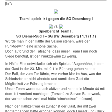
[hr”>
Team I spielt 1:1 gegen die SG Desenberg I
vs.
Spielbericht Team I :
SG Diemel-Süd I – SG BW Desenberg I 1:1 (1:1)
Würde man in der Hälfte der Saison stehen, wäre der
Punktgewinn eine schöne Sache.
Doch aufgrund der Tatsache, dass unser Team I nur noch
Siege benötigt, ist der Punktgewinn zu wenig.
In Hälfte Eins entwickelte sich ein Spiel auf Augenhöhe, in dem
der Gast in der 23. Min. mit 0:1 in Führung gehen konnte.
Der Ball, der zum Tor führte, war vorher klar im Aus, was der
Schiedsrichter nicht ahndete und somit dem Gast die
Möglichkeit zur Führung brachte.
Unser Team wurde danach aktiver und konnte in Minute 44 mit
dem 1:1 verdient nachlegen (Torschütze Steven Butterweck,
der vorher schon zwei mal hätte “einchecken” müssen).
Nach der Halbzeit war es zunächst der Gast, der mit zwei
Konterchancen hätte erhöhen können, doch Einsatz und Glück