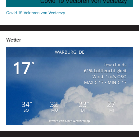
Covid 19 Vektoren von Vecteezy
Wetter
WARBURG, DE
17
°
few clouds
61% Luftfeuchtigkeit
Wind: 1m/s OSO
MAX C 17 • MIN C 17
34
32
23
27
°
°
°
°
SO
MO
DI
MI
Wetter von OpenWeatherMap