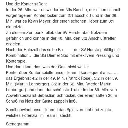
Und die Konter saßen:
In der 26. Min. war es wiederum Nils Rasche, der einen schnell
vorgetragenen Konter locker zum 2:1 abschloß und in der 36.
Min. war es Kevin Meyer, der einen schönen Heber zum 3:1
einnetzte.
Zu diesem Zeritpunkt blieb der SV Herste aber trotzdem
gefährlich und konnte in der 40. Min. den 3:2 Anschlußtreffer
erzielen.
Nach der Halbzeit das selbe Bild——-der SV Herste gefällig mit
Kombination….die SG Diemel-Süd mit effektivem Pressing und
Konterspiel.
Und dann kam das, was der Gast nicht wollte:
Konter über Konter spielte unser Team II konsequent aus……
das Ergebnis: 4:2 in der 49. Min. (Patrick Rose), 5:2 in der 59.
Min. (Martin Lohberger), 6:2 in der 62. Min. (wieder Martin
Lohberger) und dann der schönste Treffer in der 89. Min. von
Abwehrspezialist Sebastian Schnückel, der einen satten 20 m
Schuß ins Netz der Gäste zappeln ließ.
Somit gewinnt unser Team II das Spiel verdient und zeigte ,
welches Potenzial im Team II steckt!!
Stenogramm: