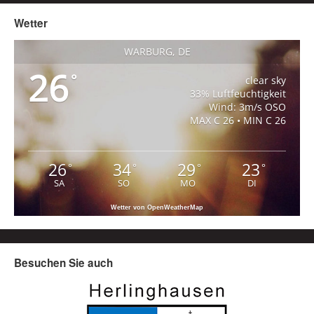
Wetter
WARBURG, DE
26
°
clear sky
33% Luftfeuchtigkeit
Wind: 3m/s OSO
MAX C 26 • MIN C 26
26
34
29
23
°
°
°
°
SA
SO
MO
DI
Wetter von OpenWeatherMap
Besuchen Sie auch