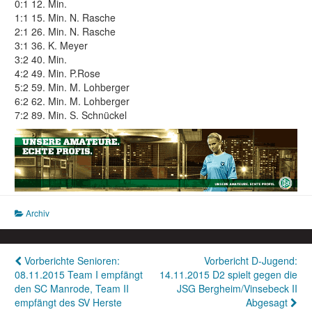
0:1 12. Min.
1:1 15. Min. N. Rasche
2:1 26. Min. N. Rasche
3:1 36. K. Meyer
3:2 40. Min.
4:2 49. Min. P.Rose
5:2 59. Min. M. Lohberger
6:2 62. Min. M. Lohberger
7:2 89. Min. S. Schnückel
Archiv
Beitragsnavigation
Vorberichte Senioren:
Vorbericht D-Jugend:
08.11.2015 Team I empfängt
14.11.2015 D2 spielt gegen die
den SC Manrode, Team II
JSG Bergheim/Vinsebeck II
empfängt des SV Herste
Abgesagt