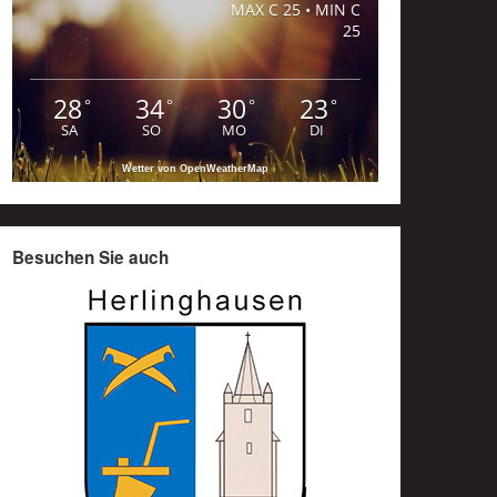
MAX C 25 • MIN C
25
28
34
30
23
°
°
°
°
SA
SO
MO
DI
Wetter von OpenWeatherMap
Besuchen Sie auch