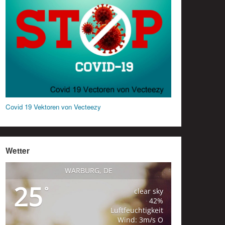
Covid 19 Vektoren von Vecteezy
Wetter
WARBURG, DE
25
°
clear sky
42%
Luftfeuchtigkeit
Wind: 3m/s O