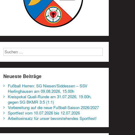
Neueste Beiträge
Fußball Herren: SG Niesen/Siddessen – SSV
Herlinghausen am 09.08.2026, 15.00h
Kreispokal Quali-Runde am 31.07.2026, 19.00h,
gegen SG BKMR 3:5 (1:1)
Vorbereitung auf die neue Fußball-Saison 2026/2027
Sportfest vom 10.07.2026 bis 12.07.2026
Arbeitseinsatz für unser bevorstehendes Sportfest!