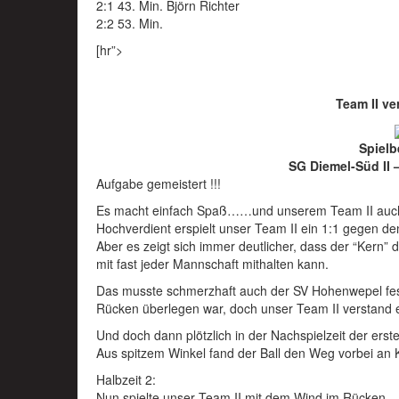
2:1 43. Min. Björn Richter
2:2 53. Min.
[hr”>
Team II ve
Spielb
SG Diemel-Süd II 
Aufgabe gemeistert !!!
Es macht einfach Spaß……und unserem Team II auc
Hochverdient erspielt unser Team II ein 1:1 gegen 
Aber es zeigt sich immer deutlicher, dass der “Kern” 
mit fast jeder Mannschaft mithalten kann.
Das musste schmerzhaft auch der SV Hohenwepel fests
Rücken überlegen war, doch unser Team II verstand e
Und doch dann plötzlich in der Nachspielzeit der erste
Aus spitzem Winkel fand der Ball den Weg vorbei an K
Halbzeit 2:
Nun spielte unser Team II mit dem Wind im Rücken…..