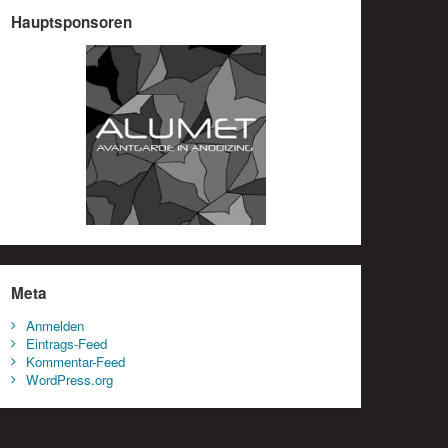
Hauptsponsoren
Meta
Anmelden
Eintrags-Feed
Kommentar-Feed
WordPress.org