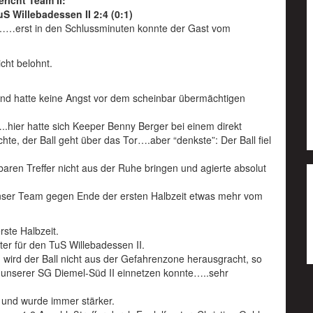
ericht Team II:
uS Willebadessen II 2:4 (0:1)
b……erst in den Schlussminuten konnte der Gast vom
cht belohnt.
 und hatte keine Angst vor dem scheinbar übermächtigen
..hier hatte sich Keeper Benny Berger bei einem direkt
e, der Ball geht über das Tor….aber “denkste”: Der Ball fiel
baren Treffer nicht aus der Ruhe bringen und agierte absolut
 unser Team gegen Ende der ersten Halbzeit etwas mehr vom
rste Halbzeit.
ter für den TuS Willebadessen II.
h wird der Ball nicht aus der Gefahrenzone herausgracht, so
r unserer SG Diemel-Süd II einnetzen konnte…..sehr
 und wurde immer stärker.