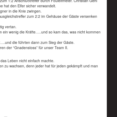
zum 1:2 Anschlußtreffer durch Foulelfmeter. Christian Gehl
 hat den Elfer sicher verwandelt.
gner in die Knie zwingen.
n Ausgleichstreffer zum 2:2 im Gehäuse der Gäste versenken
tig vertan.
 ein wenig die Kräfte…..und so kam das, was nicht kommen
r….und die führten dann zum Sieg der Gäste.
aren der “Gnadenstoss” für unser Team II.
 das Leben nicht einfach machte.
n zu wachsen, denn jeder hat für jeden gekämpft und man