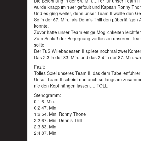
Die Belohnung in der 54. Min….Tor für unser Team II 
wurde knapp im 16er gefoult und Kapitän Ronny Thöne
Und es ging weiter, denn unser Team II wollte den Ge
So in der 67. Min., als Dennis Thill den püberfällige
konnte.
Zuvor hatte unser Team einige Möglichkeiten leichtfer
Zum Schluß der Begegnung verliessen unserem Team
sollte:
Der TuS Willebadessen II spilete nochmal zwei Konte
Das 2:3 in der 83. Min. und das 2:4 in der 87. Min. w
Fazit:
Tolles Spiel unseres Team II, das dem Tabellenführer
Unser Team II scheint nun auch so langsam zusamme
nie den Kopf hängen lassen…..TOLL
Stenogramm:
0:1 6. Min.
0:2 47. Min.
1:2 54. Min. Ronny Thöne
2:2 67. Min. Dennis Thill
2:3 83. Min.
2:4 87. Min.