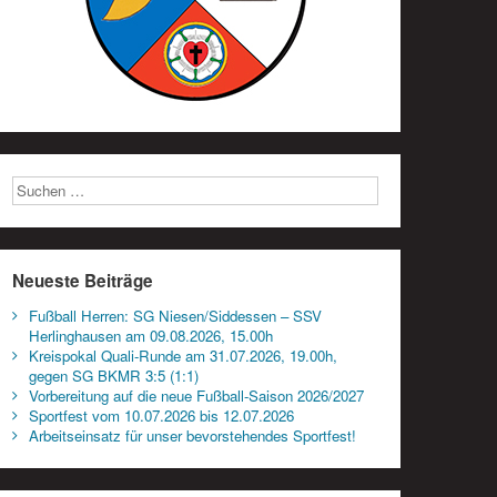
Neueste Beiträge
Fußball Herren: SG Niesen/Siddessen – SSV
Herlinghausen am 09.08.2026, 15.00h
Kreispokal Quali-Runde am 31.07.2026, 19.00h,
gegen SG BKMR 3:5 (1:1)
Vorbereitung auf die neue Fußball-Saison 2026/2027
Sportfest vom 10.07.2026 bis 12.07.2026
Arbeitseinsatz für unser bevorstehendes Sportfest!