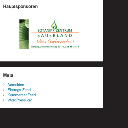
Hauptsponsoren
Meta
Anmelden
Eintrags-Feed
Kommentar-Feed
WordPress.org