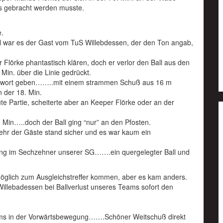
us gebracht werden musste.
e.
l war es der Gast vom TuS Willebdessen, der den Ton angab,
Flörke phantastisch klären, doch er verlor den Ball aus den
Min. über die Linie gedrückt.
Antwort geben……..mit einem strammen Schuß aus 16 m
n der 18. Min.
te Partie, scheiterte aber an Keeper Flörke oder an der
 Min…..doch der Ball ging “nur” an den Pfosten.
hr der Gäste stand sicher und es war kaum ein
ung im Sechzehner unserer SG…….ein quergelegter Ball und
möglich zum Ausgleichstreffer kommen, aber es kam anders.
illebadessen bei Ballverlust unseres Teams sofort den
ams in der Vorwärtsbewegung…….Schöner Weitschuß direkt