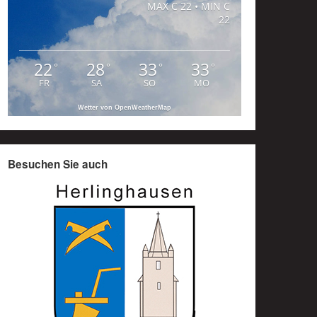
MAX C 22 • MIN C
22
22
28
33
33
°
°
°
°
FR
SA
SO
MO
Wetter von OpenWeatherMap
Besuchen Sie auch