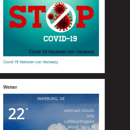
Covid 19 Vektoren von Vecteezy
Wetter
WARBURG, DE
22
°
overcast clouds
50%
Luftfeuchtigkeit
Wind: 3m/s N