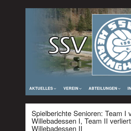
Zum
Inhalt
SSV Herlinghausen e. V.
springen
AKTUELLES
VEREIN
ABTEILUNGEN
I
Spielberichte Senioren: Team I v
Willebadessen I, Team II verlier
Willebadessen II