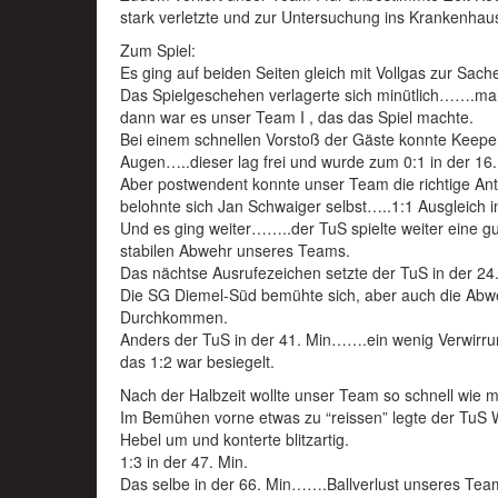
stark verletzte und zur Untersuchung ins Krankenha
Zum Spiel:
Es ging auf beiden Seiten gleich mit Vollgas zur Sach
Das Spielgeschehen verlagerte sich minütlich…….ma
dann war es unser Team I , das das Spiel machte.
Bei einem schnellen Vorstoß der Gäste konnte Keeper 
Augen…..dieser lag frei und wurde zum 0:1 in der 16. 
Aber postwendent konnte unser Team die richtige 
belohnte sich Jan Schwaiger selbst…..1:1 Ausgleich i
Und es ging weiter……..der TuS spielte weiter eine gu
stabilen Abwehr unseres Teams.
Das nächtse Ausrufezeichen setzte der TuS in der 24.
Die SG Diemel-Süd bemühte sich, aber auch die Abwe
Durchkommen.
Anders der TuS in der 41. Min…….ein wenig Verwirr
das 1:2 war besiegelt.
Nach der Halbzeit wollte unser Team so schnell wie 
Im Bemühen vorne etwas zu “reissen” legte der TuS W
Hebel um und konterte blitzartig.
1:3 in der 47. Min.
Das selbe in der 66. Min…….Ballverlust unseres Te