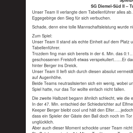
Spielb
SG Diemel-Süd II – T
Unser Team II verlangte dem Tabellenführer alles a
Eggegebirge den Sieg für sich verbuchen.
Schade, denn eine tolle Mannschaftsleistung wurde ni
Zum Spiel:
Unser Team II stand als echte Einheit auf dem Platz
Tabellenführer.
Trozdem fing man sich bereits in der 6. Min. das 0:1…
geschossenen Freistoß etwas verspekuliert……Er dacht
hinter Berger ins Dreick.
Unser Team II ließ sich durch diesen absolut vermeid
auf Augenhöhe.
Beide Teams neutraslisierten sich ein wenig, wobei
Spiel hatte, nur das Tor wollte einfach nicht fallen.
Die zweite Halbzeit begann ähnlich schlecht, wie die e
In der 47. Min. entschied der Schiedsrichter auf Elfme
Keeper Berger bleibt cool und hält den Elfer…..jedoc
dass ein Spieler der Gäste den Ball doch noch im To
unglücklich.
Aber auch dieser Moment schockte unser Team nicht