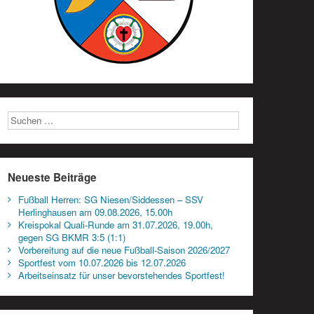
Neueste Beiträge
Fußball Herren: SG Niesen/Siddessen – SSV
Herlinghausen am 09.08.2026, 15.00h
Kreispokal Quali-Runde am 31.07.2026, 19.00h,
gegen SG BKMR 3:5 (1:1)
Vorbereitung auf die neue Fußball-Saison 2026/2027
Sportfest vom 10.07.2026 bis 12.07.2026
Arbeitseinsatz für unser bevorstehendes Sportfest!