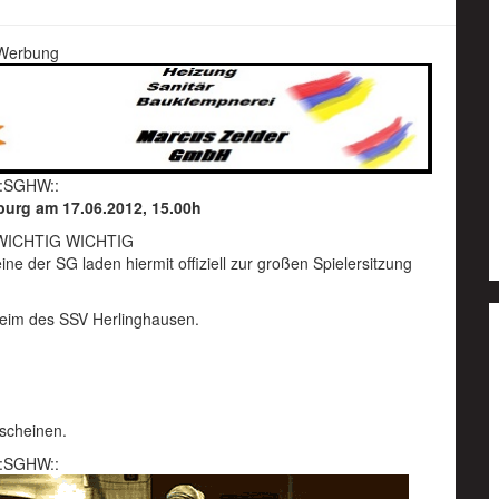
Werbung
::SGHW::
burg am 17.06.2012, 15.00h
WICHTIG WICHTIG
ine der SG laden hiermit offiziell zur großen Spielersitzung
heim des SSV Herlinghausen.
rscheinen.
::SGHW::