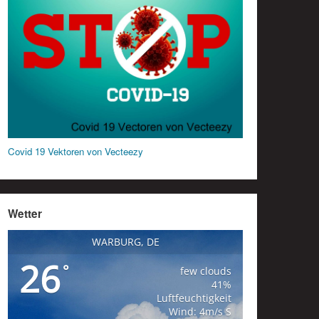
Covid 19 Vektoren von Vecteezy
Wetter
WARBURG, DE
26
°
few clouds
41%
Luftfeuchtigkeit
Wind: 4m/s S