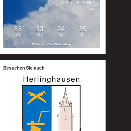
MAX C 26 • MIN C
26
33
30
24
29
°
°
°
°
SO
MO
DI
MI
Wetter von OpenWeatherMap
Besuchen Sie auch