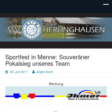
SSV Herlinghausen e. V.
Sportfest in Menne: Souveräner
Pokalsieg unseres Team
30. Juli 2017
Jürgen Koch
Werbung