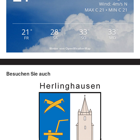
Wind: 4m/s N
MAX C 21 • MIN C 21
21
28
33
33
°
°
°
°
FR
SA
SO
MO
Wetter von OpenWeatherMap
Besuchen Sie auch