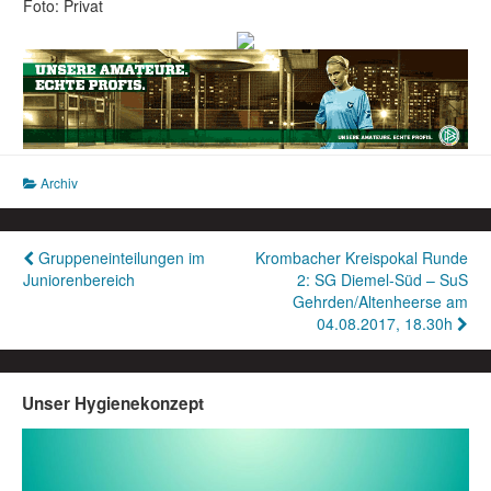
Foto: Privat
Archiv
Beitragsnavigation
Gruppeneinteilungen im
Krombacher Kreispokal Runde
Juniorenbereich
2: SG Diemel-Süd – SuS
Gehrden/Altenheerse am
04.08.2017, 18.30h
Unser Hygienekonzept