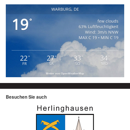
WARBURG, DE
19
°
few clouds
63% Luftfeuchtigkeit
Wind: 3m/s NNW
MAX C 19 • MIN C 19
22
27
33
34
°
°
°
°
FR
SA
SO
MO
Wetter von OpenWeatherMap
Besuchen Sie auch