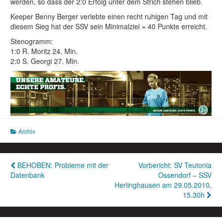
werden, so dass der 2:0 Erfolg unter dem Strich stehen blieb.
Keeper Benny Berger verlebte einen recht ruhigen Tag und mit
diesem Sieg hat der SSV sein Minimalziel = 40 Punkte erreicht.
Stenogramm:
1:0 R. Moritz 24. Min.
2:0 S. Georgi 27. Min.
Archiv
Beitragsnavigation
BEHOBEN: Probleme mit der
Vorbericht: SV Teutonia
Datenbank
Ossendorf – SSV
Herlinghausen am 29.05.2010,
15.30h