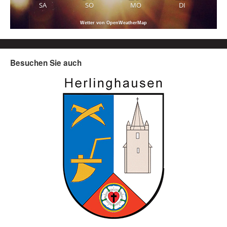
SA
SO
MO
DI
Wetter von OpenWeatherMap
Besuchen Sie auch