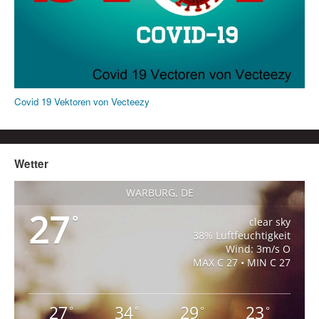
Covid 19 Vektoren von Vecteezy
Wetter
WARBURG, DE
27
°
clear sky
38% Luftfeuchtigkeit
Wind: 3m/s O
MAX C 27 • MIN C 27
27
34
29
23
°
°
°
°