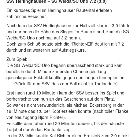
SSV Herlinghausen – SG Welda/SC Uno 7:2 (3:0)
Ein kurioses Spiel im Herlinghäuser Rautental erlebten
zahlreiche Besucher.
Nachdem der SSV Herlinghausen zur Halbzeit klar mit 3:0 führte
und nur noch die Höhe des Sieges im Raum stand, kam die SG
Welda/SC Uno nochmal auf 3:2 heran.
Doch zum Schluß setzte sich die “Richter-Elf” deutlich mit 7:2
durch und ist weiterhin auf Aufstiegskurs.
Zum Spiel:
Die SG Welda/SC Uno begann überraschend stark und kam
bereits in der 4. Minute zur ersten Chance (ein lang
geschlagener Eckball knallte gegen den langen Innenpfosten
….. Glück für den SSV, dass der Ball nicht im Tor landete).
Erst nach rund 10 Minuten kam der SSV besser ins Spiel und
berherrschte von nun an das Geschehen auf dem Platz.
So war es nicht verwunderlich, als Michael.Eckersberg in der
19. Minute das 1:0 per Kopf erzielen konnte (nach toller Flanke
von Neuzugang Björn Richter).
Es sollte dann aber rund 20 Minuten dauern, bis der nächste
Torjubel durch das Rautental zog.
In der 38. Min. knallte Kai.Richter einen Freistoß zum 2:0 direkt