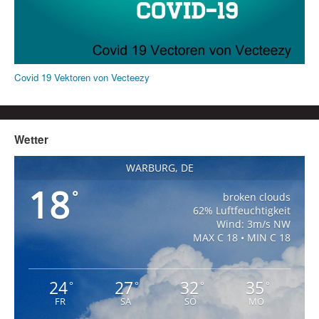
Covid 19 Vektoren von Vecteezy
Wetter
WARBURG, DE
18
°
broken clouds
62% Luftfeuchtigkeit
Wind: 3m/s NW
MAX C 18 • MIN C 18
24
27
32
35
°
°
°
°
FR
SA
SO
MO