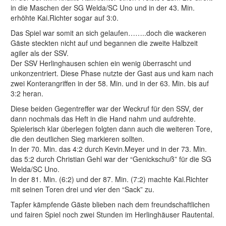
in die Maschen der SG Welda/SC Uno und in der 43. Min.
erhöhte Kai.Richter sogar auf 3:0.
Das Spiel war somit an sich gelaufen……..doch die wackeren
Gäste steckten nicht auf und begannen die zweite Halbzeit
agiler als der SSV.
Der SSV Herlinghausen schien ein wenig überrascht und
unkonzentriert. Diese Phase nutzte der Gast aus und kam nach
zwei Konterangriffen in der 58. Min. und in der 63. Min. bis auf
3:2 heran.
Diese beiden Gegentreffer war der Weckruf für den SSV, der
dann nochmals das Heft in die Hand nahm und aufdrehte.
Spielerisch klar überlegen folgten dann auch die weiteren Tore,
die den deutlichen Sieg markieren sollten.
In der 70. Min. das 4:2 durch Kevin.Meyer und in der 73. Min.
das 5:2 durch Christian Gehl war der “Genickschuß” für die SG
Welda/SC Uno.
In der 81. Min. (6:2) und der 87. Min. (7:2) machte Kai.Richter
mit seinen Toren drei und vier den “Sack” zu.
Tapfer kämpfende Gäste blieben nach dem freundschaftlichen
und fairen Spiel noch zwei Stunden im Herlinghäuser Rautental.