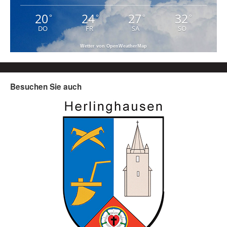
20
24
27
32
°
°
°
°
DO
FR
SA
SO
Wetter von OpenWeatherMap
Besuchen Sie auch