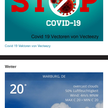
Covid 19 Vektoren von Vecteezy
Wetter
WARBURG, DE
20
°
overcast clouds
50% Luftfeuchtigkeit
Wind: 4m/s WNW
MAX C 20 • MIN C 20