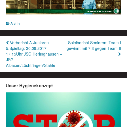
Archiv
Beitragsnavigation
Vorbericht A-Junioren
Spielbericht Senioren: Team I
5.Spieltag: 30.09.2017
gewinnt mit 7:3 gegen Team II
17:15Uhr JSG Herlinghausen –
JSG
Albaxen/Lüchtringen/Stahle
Unser Hygienekonzept