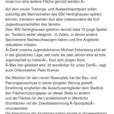
muss nun eine weitere Fläche genutzt werden.Â«
Auf dem neuen Trainings- und Ausweichsportplatz sollen
zukünftig alle Mannschaften des SSV Herlinghausen spielen
können, trainieren werden dort aber insbesondere die fünf
Jugendmannschaften des Vereins.
Dem SSV Herlinghausen gehören derzeit etwa 75 junge Spieler
an, Tendenz weiter steigend – in Zeiten, in denen andere
Sportvereine Nachwuchssorgen haben und ihre Angebote
reduzieren müssen.
Â»Dank unseres Jugendobmanns Michael Eckersberg sind wir
in der glücklichen Lage, seit mehr als zwei Jahren eine so tolle
Jugendarbeit zu habenÂ«, freut sich Jürgen Koch.
Â»Was hier geleistet wird, ist wunderbar für unser DorfÂ«, sagt
auch Ortsvorsteher Peter Kramer.
Die Weichen für den neuen Rasenplatz hat der Bau- und
Planungsausschuss in seiner jüngsten Sitzung gestellt.
Einstimmig empfahlen die Ausschussmitglieder dem Stadtrat,
den Flächennutzungsplan an dieser Stelle zu ändern
und die Flächen für die Landwirtschaft in öffentliche
Grünflächen mit der Zweckbestimmung Â»SportplatzÂ«
umzuwandeln.
Die Eigentümer der Flurstücke hatten bereits in Vorgesprächen