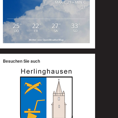
MAX C 21 • MIN C
21
25
22
27
33
°
°
°
°
DO
FR
SA
SO
Wetter von OpenWeatherMap
Besuchen Sie auch