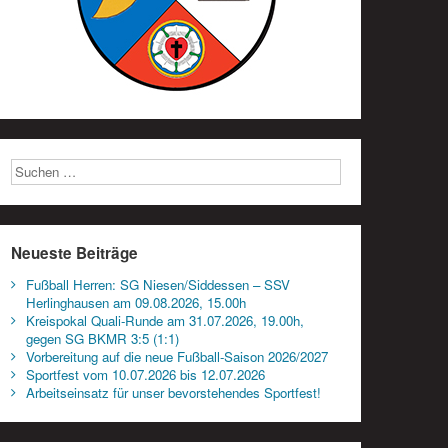
Neueste Beiträge
Fußball Herren: SG Niesen/Siddessen – SSV
Herlinghausen am 09.08.2026, 15.00h
Kreispokal Quali-Runde am 31.07.2026, 19.00h,
gegen SG BKMR 3:5 (1:1)
Vorbereitung auf die neue Fußball-Saison 2026/2027
Sportfest vom 10.07.2026 bis 12.07.2026
Arbeitseinsatz für unser bevorstehendes Sportfest!