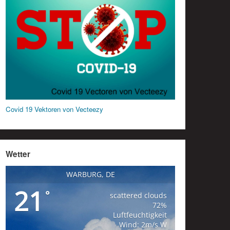
Covid 19 Vektoren von Vecteezy
Wetter
WARBURG, DE
21
°
scattered clouds
72%
Luftfeuchtigkeit
Wind: 2m/s W