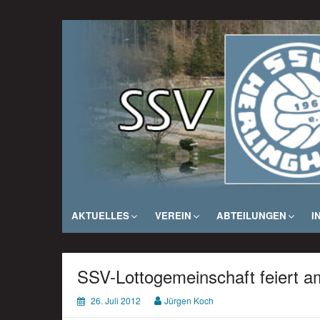
Zum
Inhalt
SSV Herlinghausen e. V.
springen
AKTUELLES
VEREIN
ABTEILUNGEN
I
SSV-Lottogemeinschaft feiert a
26. Juli 2012
Jürgen Koch