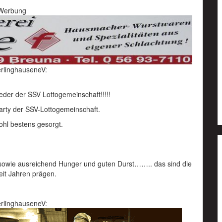
Werbung
rlinghauseneV:
der der SSV Lottogemeinschaft!!!!!
arty der SSV-Lottogemeinschaft.
Wohl bestens gesorgt.
sowie ausreichend Hunger und guten Durst…….. das sind die
seit Jahren prägen.
rlinghauseneV: