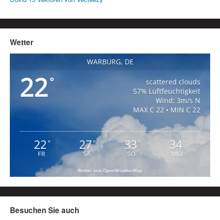
Wetter
WARBURG, DE
22
°
scattered clouds
57% Luftfeuchtigkeit
Wind: 3m/s N
MAX C 22 • MIN C 22
22
27
33
34
°
°
°
°
FR
SA
SO
MO
Wetter von OpenWeatherMap
Besuchen Sie auch