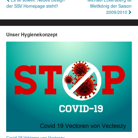
Beitragsnavigation
der SSV Homepage steht!!
Wettkönig der Saison
2009/2010
Unser Hygienekonzept
Covid 19 Vektoren von Vecteezy