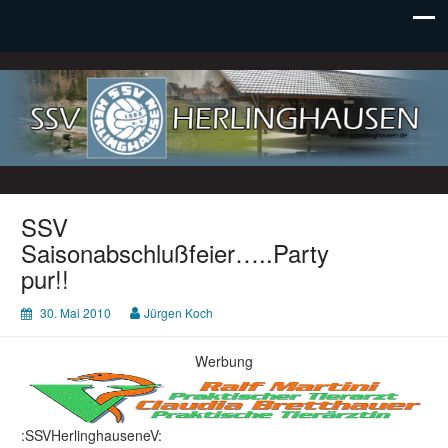
SSV Herlinghausen e. V.
SSV
Saisonabschlußfeier…..Party
pur!!
30. Mai 2010
Jürgen Koch
Werbung
:SSVHerlinghauseneV: