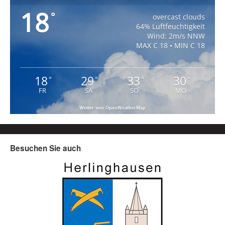
18
°
overcast clouds
64% Luftfeuchtigkeit
Wind: 2m/s NNW
MAX C 18 • MIN C 18
18
29
33
30
°
°
°
°
FR
SA
SO
MO
Wetter von OpenWeatherMap
Besuchen Sie auch