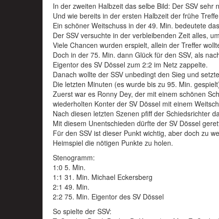
In der zweiten Halbzeit das selbe Bild: Der SSV sehr 
Und wie bereits in der ersten Halbzeit der frühe Treff
Ein schöner Weitschuss in der 49. Min. bedeutete das
Der SSV versuchte in der verbleibenden Zeit alles, 
Viele Chancen wurden erspielt, allein der Treffer wollt
Doch in der 75. Min. dann Glück für den SSV, als nach
Eigentor des SV Dössel zum 2:2 im Netz zappelte.
Danach wollte der SSV unbedingt den Sieg und setzte
Die letzten Minuten (es wurde bis zu 95. Min. gespielt)
Zuerst war es Ronny Dey, der mit einem schönen Schu
wiederholten Konter der SV Dössel mit einem Weitsch
Nach diesen letzten Szenen pfiff der Schiedsrichter da
Mit diesem Unentschieden dürfte der SV Dössel gerett
Für den SSV ist dieser Punkt wichtig, aber doch z
Heimspiel die nötigen Punkte zu holen.
Stenogramm:
1:0 5. Min.
1:1 31. Min. Michael Eckersberg
2:1 49. Min.
2:2 75. Min. Eigentor des SV Dössel
So spielte der SSV: