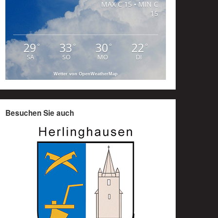
MAX C 15 • MIN C
15
29
33
30
22
°
°
°
°
SA
SO
MO
DI
Wetter von OpenWeatherMap
Besuchen Sie auch