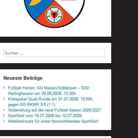
Neueste Beiträge
Fußball Herren: SG Niesen/Siddessen – SSV
Herlinghausen am 09.08.2026, 15.00h
Kreispokal Quali-Runde am 31.07.2026, 19.00h,
gegen SG BKMR 3:5 (1:1)
Vorbereitung auf die neue Fußball-Saison 2026/2027
Sportfest vom 10.07.2026 bis 12.07.2026
Arbeitseinsatz für unser bevorstehendes Sportfest!