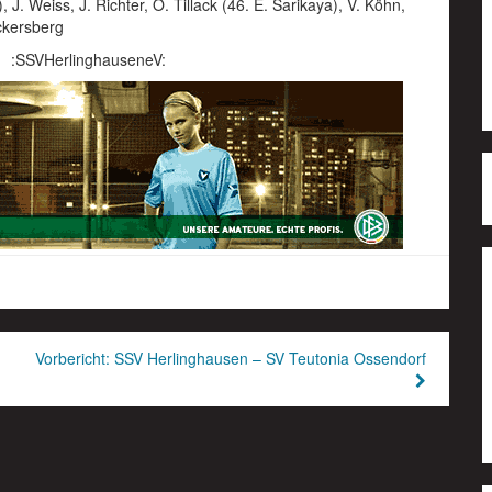
 J. Weiss, J. Richter, O. Tillack (46. E. Sarikaya), V. Köhn,
ckersberg
:SSVHerlinghauseneV:
Vorbericht: SSV Herlinghausen – SV Teutonia Ossendorf