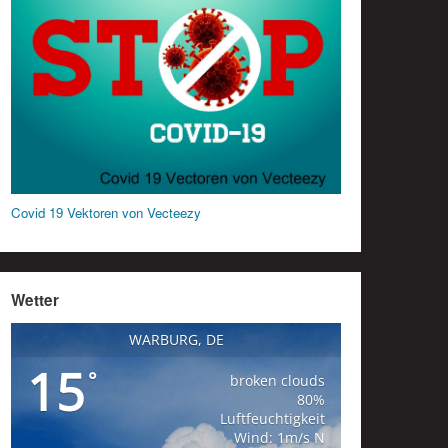
Covid 19 Vektoren von Vecteezy
Wetter
WARBURG, DE
15
°
broken clouds
80%
Luftfeuchtigkeit
Wind: 1m/s N