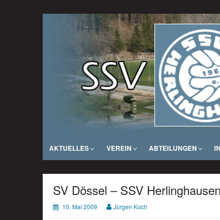
Zum
Inhalt
SSV Herlinghausen e. V.
springen
AKTUELLES
VEREIN
ABTEILUNGEN
I
SV Dössel – SSV Herlinghausen 
10. Mai 2009
Jürgen Koch