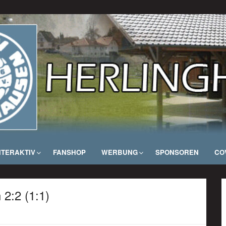
NTERAKTIV
FANSHOP
WERBUNG
SPONSOREN
COV
2:2 (1:1)