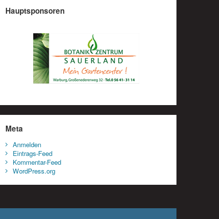
Hauptsponsoren
Meta
Anmelden
Eintrags-Feed
Kommentar-Feed
WordPress.org