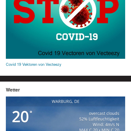
Covid 19 Vektoren von Vecteezy
Wetter
WARBURG, DE
20
°
overcast clouds
52% Luftfeuchtigkeit
Wind: 4m/s N
MAX C 20 • MIN C 20