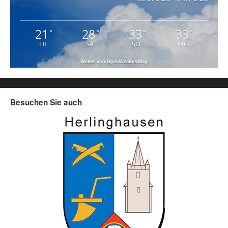
21
28
33
33
°
°
°
°
FR
SA
SO
MO
Wetter von OpenWeatherMap
Besuchen Sie auch