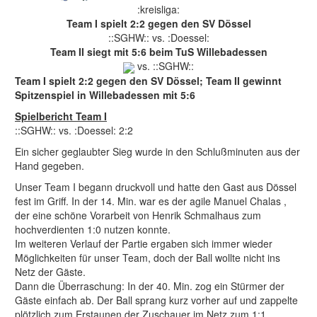
:kreisliga:
Team I spielt 2:2 gegen den SV Dössel
::SGHW:: vs. :Doessel:
Team II siegt mit 5:6 beim TuS Willebadessen
vs. ::SGHW::
Team I spielt 2:2 gegen den SV Dössel; Team II gewinnt
Spitzenspiel in Willebadessen mit 5:6
Spielbericht Team I
::SGHW:: vs. :Doessel: 2:2
Ein sicher geglaubter Sieg wurde in den Schlußminuten aus der
Hand gegeben.
Unser Team I begann druckvoll und hatte den Gast aus Dössel
fest im Griff. In der 14. Min. war es der agile Manuel Chalas ,
der eine schöne Vorarbeit von Henrik Schmalhaus zum
hochverdienten 1:0 nutzen konnte.
Im weiteren Verlauf der Partie ergaben sich immer wieder
Möglichkeiten für unser Team, doch der Ball wollte nicht ins
Netz der Gäste.
Dann die Überraschung: In der 40. Min. zog ein Stürmer der
Gäste einfach ab. Der Ball sprang kurz vorher auf und zappelte
plötzlich zum Erstaunen der Zuschauer im Netz zum 1:1.