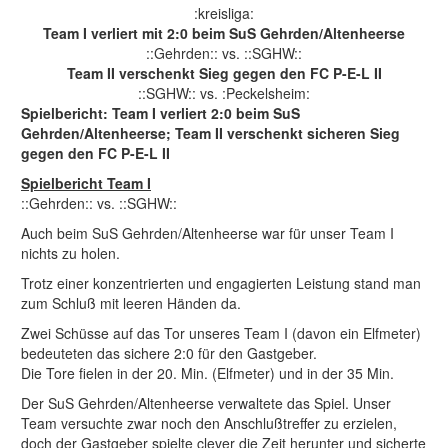
:kreisliga:
Team I verliert mit 2:0 beim SuS Gehrden/Altenheerse
::Gehrden:: vs. ::SGHW::
Team II verschenkt Sieg gegen den FC P-E-L II
::SGHW:: vs. :Peckelsheim:
Spielbericht: Team I verliert 2:0 beim SuS
Gehrden/Altenheerse; Team II verschenkt sicheren Sieg
gegen den FC P-E-L II
Spielbericht Team I
::Gehrden:: vs. ::SGHW::
Auch beim SuS Gehrden/Altenheerse war für unser Team I
nichts zu holen.
Trotz einer konzentrierten und engagierten Leistung stand man
zum Schluß mit leeren Händen da.
Zwei Schüsse auf das Tor unseres Team I (davon ein Elfmeter)
bedeuteten das sichere 2:0 für den Gastgeber.
Die Tore fielen in der 20. Min. (Elfmeter) und in der 35 Min.
Der SuS Gehrden/Altenheerse verwaltete das Spiel. Unser
Team versuchte zwar noch den Anschlußtreffer zu erzielen,
doch der Gastgeber spielte clever die Zeit herunter und sicherte