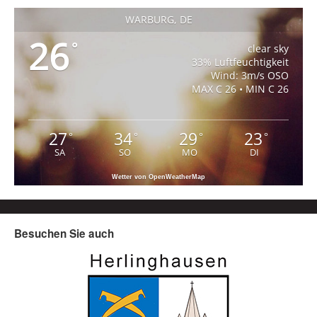
WARBURG, DE
26
°
clear sky
33% Luftfeuchtigkeit
Wind: 3m/s OSO
MAX C 26 • MIN C 26
27
34
29
23
°
°
°
°
SA
SO
MO
DI
Wetter von OpenWeatherMap
Besuchen Sie auch