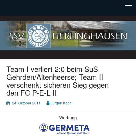
SSV Herlinghausen e. V.
Team I verliert 2:0 beim SuS
Gehrden/Altenheerse; Team II
verschenkt sicheren Sieg gegen
den FC P-E-L II
24. Oktober 2011
Jürgen Koch
Werbung