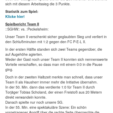
sich mit diesem Arbeitssieg die 3 Punkte.
Statistik zum Spiel:
Klicke hier!
Spielbericht Team II
::SGHW:: vs. :Peckelsheim:
Unser Team II verschenkt sicher geglaubten Sieg und verliert in
den Schlußminuten mit 1:2 gegen den FC P-E-L II.
In der ersten Hälfte standen sich zwei Teams gegenüber, die
auf Augehöhe agierten.
Weder der Gast noch unser Team II konnten sich nennenswerte
Vorteile verschaffen, so dass man mit einem 0:0 in die Pause
ging.
Doch in der zweiten Halbzeit merkte man schnell, dass unser
Team II als Hausherr immer mehr die Initiative übernahm.
In der 50. Min. dann das verdiente 1:0 für Team II durch
Torjäger Tobias Scholand, der einen Freistoß aus 20 Metern
direkt verwandeln konnte.
Danach spielte nur noch unsere SG.
In der 55. Min. eine spektakuläre Szene: Ein schön
vorgetragener Angriff über die rechte Seite überraschte die