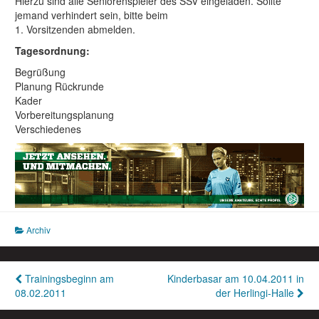
Hierzu sind alle Seniorenspieler des SSV eingeladen. Sollte
jemand verhindert sein, bitte beim
1. Vorsitzenden abmelden.
Tagesordnung:
Begrüßung
Planung Rückrunde
Kader
Vorbereitungsplanung
Verschiedenes
Archiv
Beitragsnavigation
Trainingsbeginn am
Kinderbasar am 10.04.2011 in
08.02.2011
der Herlingi-Halle