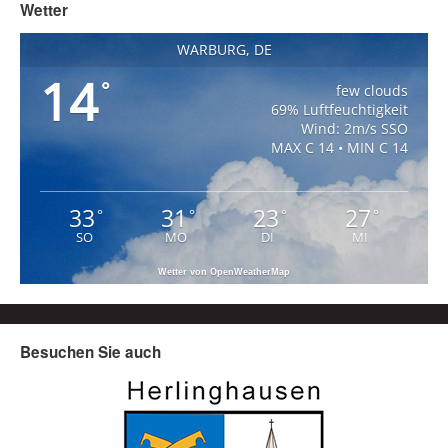
Wetter
WARBURG, DE
14
°
few clouds
69% Luftfeuchtigkeit
Wind: 2m/s SSO
MAX C 14 • MIN C 14
33
31
23
27
°
°
°
°
SO
MO
DI
MI
Wetter von OpenWeatherMap
Besuchen Sie auch