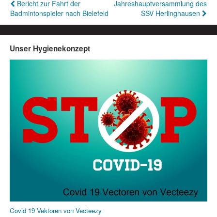
Beitragsnavigation
Bericht zur Fahrt der
Jahreshauptversammlung des
Badmintonspieler nach Bielefeld
SSV Herlinghausen
Unser Hygienekonzept
Covid 19 Vektoren von Vecteezy