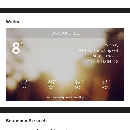
Wetter
WARBURG, DE
8
°
clear sky
84% Luftfeuchtigkeit
Wind: 1m/s W
MAX C 8 • MIN C 8
22
28
32
32
°
°
°
°
FR
SA
SO
MO
Wetter von OpenWeatherMap
Besuchen Sie auch