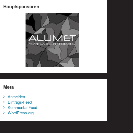
Hauptsponsoren
Meta
Anmelden
Eintrags-Feed
Kommentar-Feed
WordPress.org