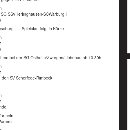
h
 – SG SSVHerlinghausen/SCWarburg I
h
seburg……Spielplan folgt in Kürze
h
h
h
nahme bei der SG Ostheim/Zwergen/Liebenau ab 10.30h
h
h
 den SV Scherfede-Rimbeck I
h
h
unde
Wormeln
Wormeln