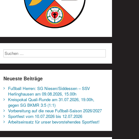
Neueste Beiträge
Fußball Herren: SG Niesen/Siddessen – SSV
Herlinghausen am 09.08.2026, 15.00h
Kreispokal Quali-Runde am 31.07.2026, 19.00h,
gegen SG BKMR 3:5 (1:1)
Vorbereitung auf die neue Fußball-Saison 2026/2027
Sportfest vom 10.07.2026 bis 12.07.2026
Arbeitseinsatz für unser bevorstehendes Sportfest!