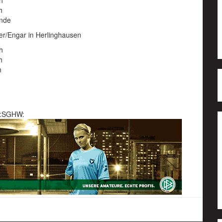
h
h
unde
r/Engar in Herlinghausen
h
h
h
:SGHW: