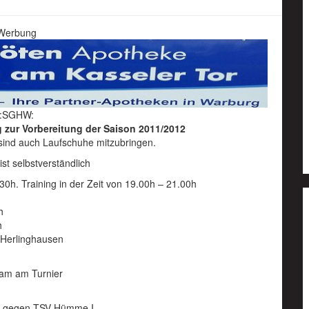
Werbung
:SGHW:
 zur Vorbereitung der Saison 2011/2012
 sind auch Laufschuhe mitzubringen.
 ist selbstverständlich
30h. Training in der Zeit von 19.00h – 21.00h
h
h
 Herlinghausen
 am am Turnier
 I gegen TSV Hümme I