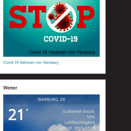
Covid 19 Vektoren von Vecteezy
Wetter
WARBURG, DE
21
°
scattered clouds
59%
Luftfeuchtigkeit
Wind: 3m/s NNW