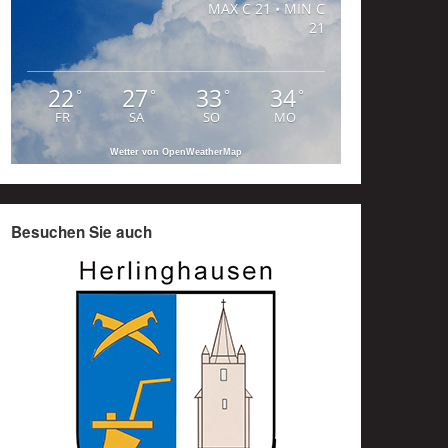
MAX C 21 • MIN C
21
22
27
33
34
°
°
°
°
FR
SA
SO
MO
Wetter von OpenWeatherMap
Besuchen Sie auch