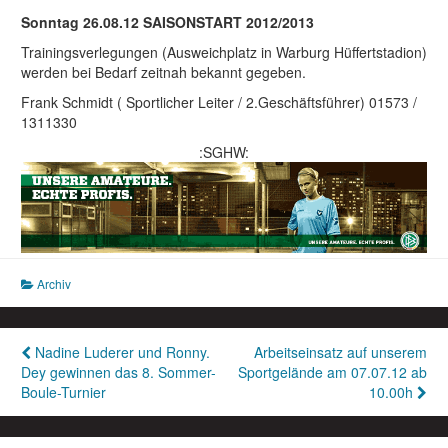
Sonntag 26.08.12 SAISONSTART 2012/2013
Trainingsverlegungen (Ausweichplatz in Warburg Hüffertstadion)
werden bei Bedarf zeitnah bekannt gegeben.
Frank Schmidt ( Sportlicher Leiter / 2.Geschäftsführer) 01573 /
1311330
:SGHW:
Archiv
Beitragsnavigation
Nadine Luderer und Ronny.
Arbeitseinsatz auf unserem
Dey gewinnen das 8. Sommer-
Sportgelände am 07.07.12 ab
Boule-Turnier
10.00h