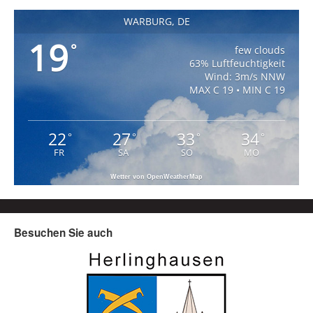
WARBURG, DE
19
°
few clouds
63% Luftfeuchtigkeit
Wind: 3m/s NNW
MAX C 19 • MIN C 19
22
27
33
34
°
°
°
°
FR
SA
SO
MO
Wetter von OpenWeatherMap
Besuchen Sie auch