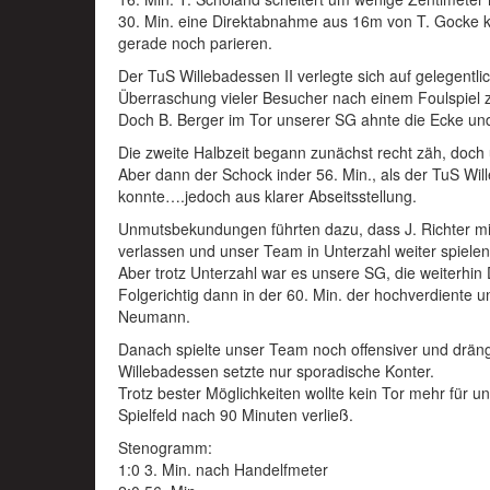
30. Min. eine Direktabnahme aus 16m von T. Gocke 
gerade noch parieren.
Der TuS Willebadessen II verlegte sich auf gelegentli
Überraschung vieler Besucher nach einem Foulspiel 
Doch B. Berger im Tor unserer SG ahnte die Ecke und
Die zweite Halbzeit begann zunächst recht zäh, doc
Aber dann der Schock inder 56. Min., als der TuS Wil
konnte….jedoch aus klarer Abseitsstellung.
Unmutsbekundungen führten dazu, dass J. Richter mit
verlassen und unser Team in Unterzahl weiter spiele
Aber trotz Unterzahl war es unsere SG, die weiterhin
Folgerichtig dann in der 60. Min. der hochverdiente u
Neumann.
Danach spielte unser Team noch offensiver und drä
Willebadessen setzte nur sporadische Konter.
Trotz bester Möglichkeiten wollte kein Tor mehr für
Spielfeld nach 90 Minuten verließ.
Stenogramm:
1:0 3. Min. nach Handelfmeter