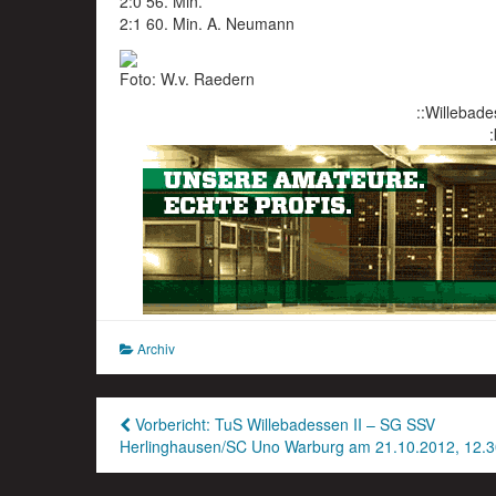
2:0 56. Min.
2:1 60. Min. A. Neumann
Foto: W.v. Raedern
::Willebade
:
Archiv
Beitragsnavigation
Vorbericht: TuS Willebadessen II – SG SSV
Herlinghausen/SC Uno Warburg am 21.10.2012, 12.