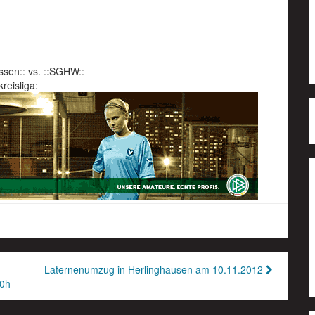
ssen:: vs. ::SGHW::
kreisliga:
Laternenumzug in Herlinghausen am 10.11.2012
30h