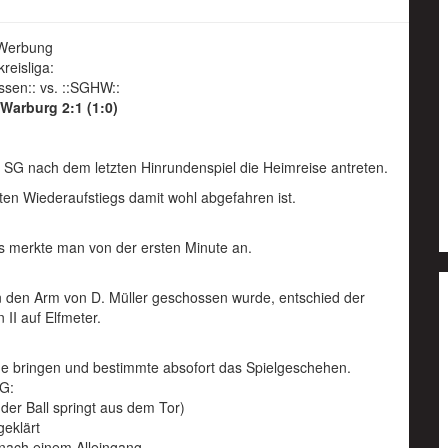
Werbung
kreisliga:
ssen:: vs. ::SGHW::
Warburg 2:1 (1:0)
e SG nach dem letzten Hinrundenspiel die Heimreise antreten.
ten Wiederaufstiegs damit wohl abgefahren ist.
s merkte man von der ersten Minute an.
an den Arm von D. Müller geschossen wurde, entschied der
 II auf Elfmeter.
he bringen und bestimmte absofort das Spielgeschehen.
SG:
 (der Ball springt aus dem Tor)
geklärt
 nach einem Alleingang