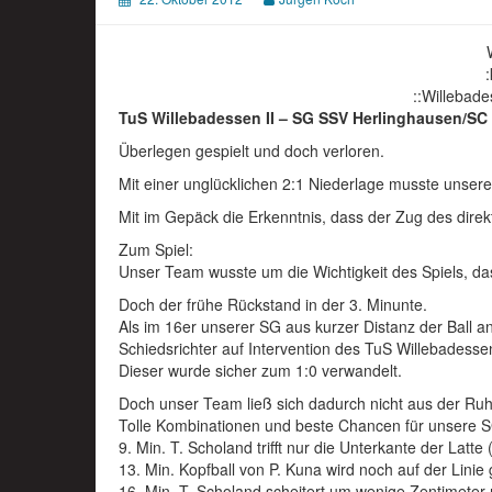
:
::Willebade
TuS Willebadessen II – SG SSV Herlinghausen/SC 
Überlegen gespielt und doch verloren.
Mit einer unglücklichen 2:1 Niederlage musste unser
Mit im Gepäck die Erkenntnis, dass der Zug des direk
Zum Spiel:
Unser Team wusste um die Wichtigkeit des Spiels, da
Doch der frühe Rückstand in der 3. Minunte.
Als im 16er unserer SG aus kurzer Distanz der Ball 
Schiedsrichter auf Intervention des TuS Willebadessen
Dieser wurde sicher zum 1:0 verwandelt.
Doch unser Team ließ sich dadurch nicht aus der Ru
Tolle Kombinationen und beste Chancen für unsere 
9. Min. T. Scholand trifft nur die Unterkante der Latte
13. Min. Kopfball von P. Kuna wird noch auf der Linie 
16. Min. T. Scholand scheitert um wenige Zentimeter