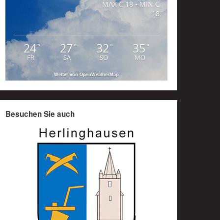
MAX C 18 • MIN C
18
24
27
32
35
°
°
°
°
FR
SA
SO
MO
Wetter von OpenWeatherMap
Besuchen Sie auch