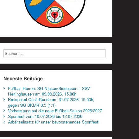
Neueste Beiträge
Fußball Herren: SG Niesen/Siddessen – SSV
Herlinghausen am 09.08.2026, 15.00h
Kreispokal Quali-Runde am 31.07.2026, 19.00h,
gegen SG BKMR 3:5 (1:1)
Vorbereitung auf die neue Fußball-Saison 2026/2027
Sportfest vom 10.07.2026 bis 12.07.2026
Arbeitseinsatz für unser bevorstehendes Sportfest!