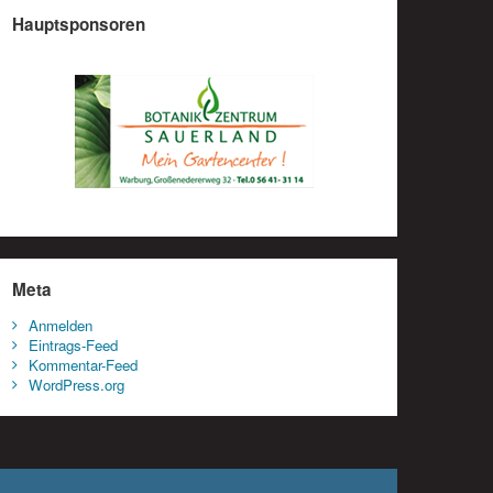
Hauptsponsoren
Meta
Anmelden
Eintrags-Feed
Kommentar-Feed
WordPress.org