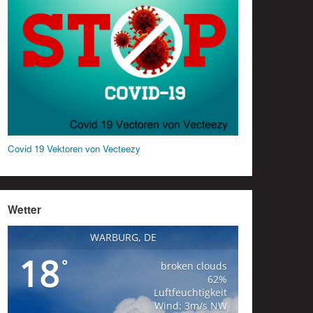
Covid 19 Vektoren von Vecteezy
Wetter
WARBURG, DE
18
°
broken clouds
62%
Luftfeuchtigkeit
Wind: 3m/s NW