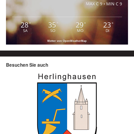
MAX C 9 • MIN C 9
28
35
29
23
°
°
°
°
SA
SO
MO
DI
Wetter von OpenWeatherMap
Besuchen Sie auch