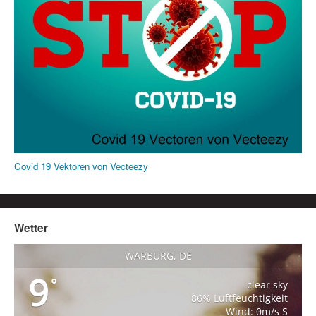
Covid 19 Vektoren von Vecteezy
Wetter
WARBURG, DE
9
°
clear sky
86% Luftfeuchtigkeit
Wind: 0m/s S