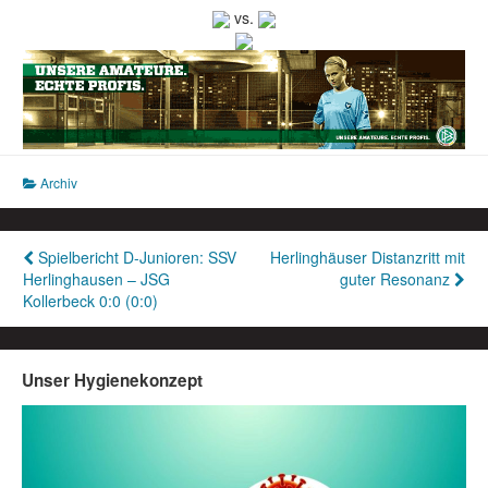
vs.
Archiv
Beitragsnavigation
Spielbericht D-Junioren: SSV
Herlinghäuser Distanzritt mit
Herlinghausen – JSG
guter Resonanz
Kollerbeck 0:0 (0:0)
Unser Hygienekonzept