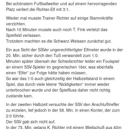
Bei schönstem Fußballwetter und auf einem hervorragenden
Platz verliert die Richter-Elf mit 3:1.
Wieder mal musste Trainer Richter auf einige Stammkräfte
verzichten.
Nach 10 Minuten musste auch noch T. Fink verletzt das
Spielfeld verlassen.
Trotzdem machten es die Schwarz-Weissen zunächst gut.
Ein aus Sicht der SSVer ungerechtfertigter Elfmeter wurde in der
20. Min. sicher durch den TuS verwandelt zum 1:0.
Minuten später übersah der Schiedsrichter leider ein Foulspiel
an einem SSV-Spieler im gegnerischen 16er, was ebenfalls
einen “Elfer” zur Folge hätte haben müssen.
So war das 1:0 auch gleichzeitig der Halbzeitstand in einem
Spiel, das durch viele kleine “Nickligkeiten” immer wieder
unterbrochen wurde und der Spielfluss daher nicht richtig
zustande kam.
In der zweiten Halbzeit versuchte der SSV den Anschlußtreffer
zu erzielen, lief jedoch in der 58. Min. in einen Konter, der zum
2:0 führte.
Der SSV gab sich nicht auf.
In der 75. Min. gelang K. Richter mit einem Weitschuß aus 40m