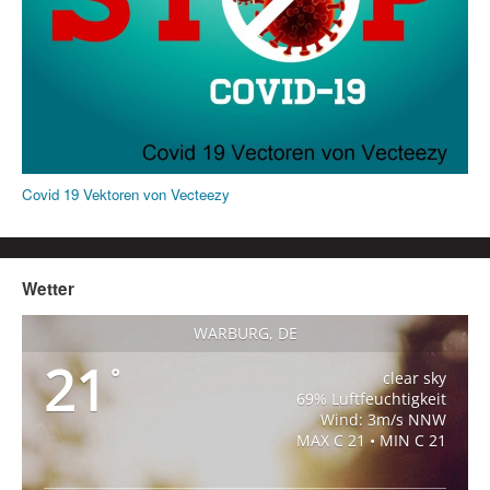
Covid 19 Vektoren von Vecteezy
Wetter
WARBURG, DE
21
°
clear sky
69% Luftfeuchtigkeit
Wind: 3m/s NNW
MAX C 21 • MIN C 21