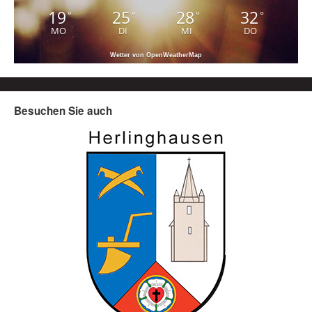
19
25
28
32
°
°
°
°
MO
DI
MI
DO
Wetter von OpenWeatherMap
Besuchen Sie auch