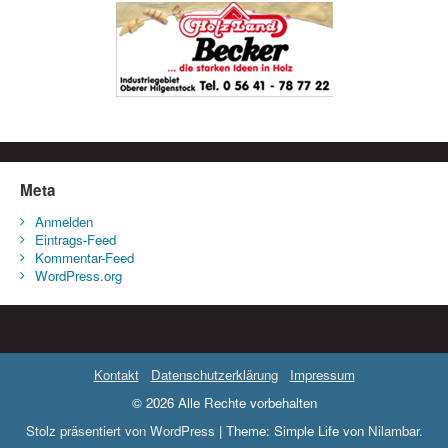
Meta
Anmelden
Eintrags-Feed
Kommentar-Feed
WordPress.org
Kontakt
Datenschutzerklärung
Impressum
© 2026 Alle Rechte vorbehalten
Stolz präsentiert von WordPress
|
Theme: Simple Life von
Nilambar
.