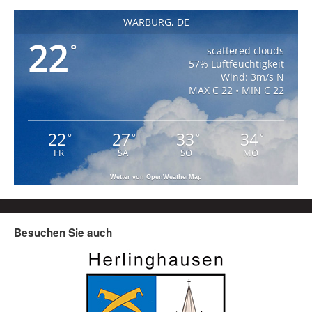
WARBURG, DE
22
°
scattered clouds
57% Luftfeuchtigkeit
Wind: 3m/s N
MAX C 22 • MIN C 22
22
27
33
34
°
°
°
°
FR
SA
SO
MO
Wetter von OpenWeatherMap
Besuchen Sie auch