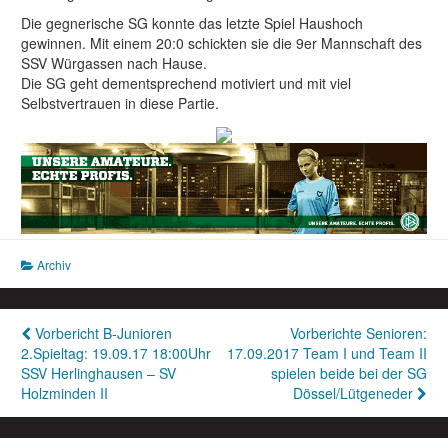
Die gegnerische SG konnte das letzte Spiel Haushoch
gewinnen. Mit einem 20:0 schickten sie die 9er Mannschaft des
SSV Würgassen nach Hause.
Die SG geht dementsprechend motiviert und mit viel
Selbstvertrauen in diese Partie.
Archiv
Beitragsnavigation
Vorbericht B-Junioren
Vorberichte Senioren:
2.Spieltag: 19.09.17 18:00Uhr
17.09.2017 Team I und Team II
SSV Herlinghausen – SV
spielen beide bei der SG
Holzminden II
Dössel/Lütgeneder