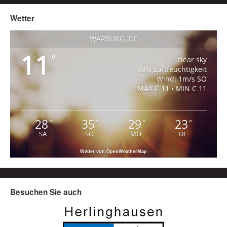
Wetter
WARBURG, DE
11
°
clear sky
88% Luftfeuchtigkeit
Wind: 1m/s SO
MAX C 11 • MIN C 11
28
35
29
23
°
°
°
°
SA
SO
MO
DI
Wetter von OpenWeatherMap
Besuchen Sie auch