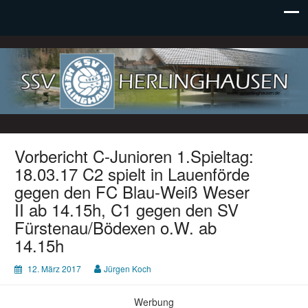
SSV Herlinghausen e. V.
Vorbericht C-Junioren 1.Spieltag:
18.03.17 C2 spielt in Lauenförde
gegen den FC Blau-Weiß Weser
II ab 14.15h, C1 gegen den SV
Fürstenau/Bödexen o.W. ab
14.15h
12. März 2017
Jürgen Koch
Werbung