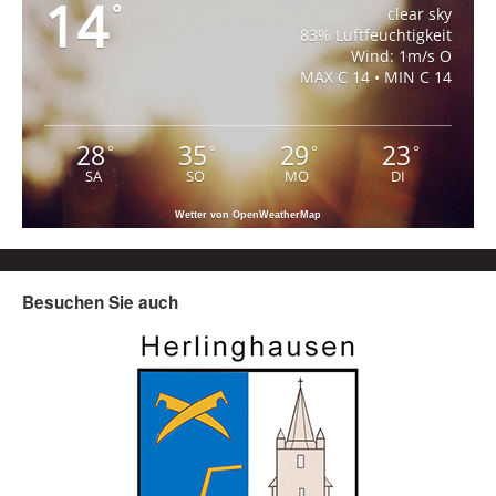
14
°
clear sky
83% Luftfeuchtigkeit
Wind: 1m/s O
MAX C 14 • MIN C 14
28
35
29
23
°
°
°
°
SA
SO
MO
DI
Wetter von OpenWeatherMap
Besuchen Sie auch