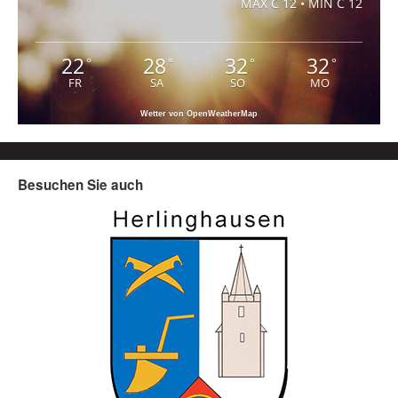
MAX C 12 • MIN C 12
22
28
32
32
°
°
°
°
FR
SA
SO
MO
Wetter von OpenWeatherMap
Besuchen Sie auch