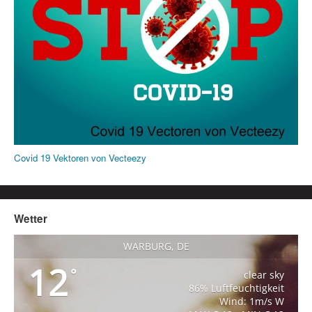
Covid 19 Vektoren von Vecteezy
Wetter
WARBURG, DE
12
°
clear sky
86% Luftfeuchtigkeit
Wind: 1m/s W