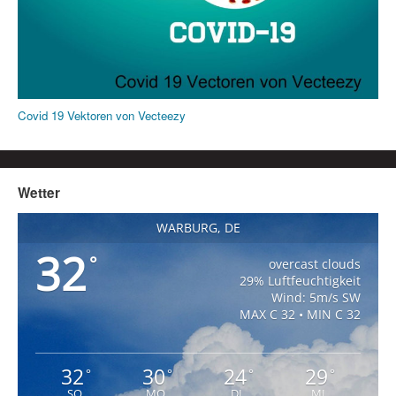
Covid 19 Vektoren von Vecteezy
Wetter
WARBURG, DE
32
°
overcast clouds
29% Luftfeuchtigkeit
Wind: 5m/s SW
MAX C 32 • MIN C 32
32
30
24
29
°
°
°
°
SO
MO
DI
MI