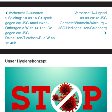
Beitragsnavigation
Vorbericht C-Junioren
Vorbericht A-Jugend
2.Spieltag: 10.09.16 C1 spielt
09.09.2016: JSG
gegen die JSG Amelunxen-
Germete/Wormeln-Warburg –
Ottbergen o.W ab 14.15h, C2
JSG Herlinghausen/Calenberg
gegen die JSG
Dalhausen/Tietelsen-R. o.W ab
15.40h
Unser Hygienekonzept