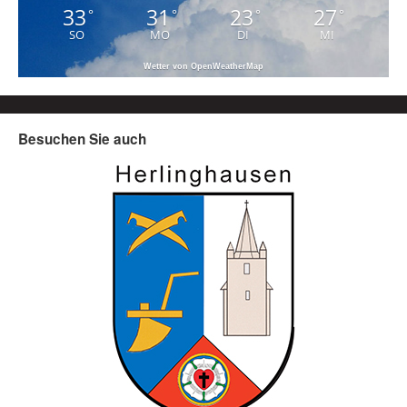
33
31
23
27
°
°
°
°
SO
MO
DI
MI
Wetter von OpenWeatherMap
Besuchen Sie auch