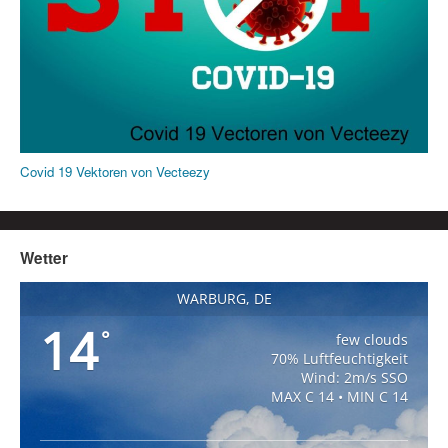
Covid 19 Vektoren von Vecteezy
Wetter
WARBURG, DE
14
°
few clouds
70% Luftfeuchtigkeit
Wind: 2m/s SSO
MAX C 14 • MIN C 14