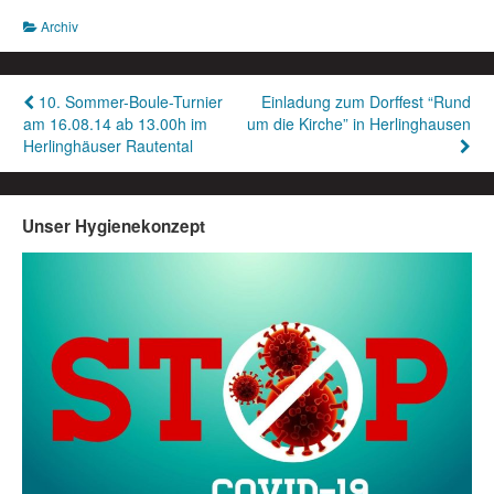
Archiv
Beitragsnavigation
10. Sommer-Boule-Turnier
Einladung zum Dorffest “Rund
am 16.08.14 ab 13.00h im
um die Kirche” in Herlinghausen
Herlinghäuser Rautental
Unser Hygienekonzept