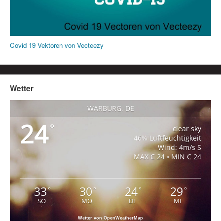
Covid 19 Vektoren von Vecteezy
Wetter
WARBURG, DE
24
°
clear sky
46% Luftfeuchtigkeit
Wind: 4m/s S
MAX C 24 • MIN C 24
33
30
24
29
°
°
°
°
SO
MO
DI
MI
Wetter von OpenWeatherMap