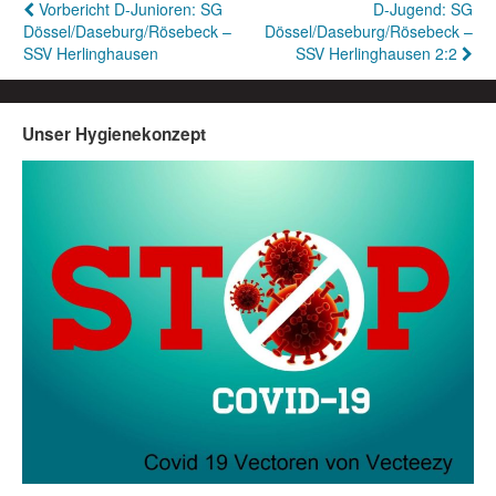
Beitragsnavigation
Vorbericht D-Junioren: SG
D-Jugend: SG
Dössel/Daseburg/Rösebeck –
Dössel/Daseburg/Rösebeck –
SSV Herlinghausen
SSV Herlinghausen 2:2
Unser Hygienekonzept