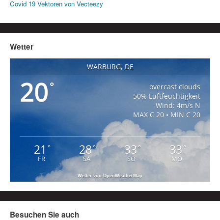
Covid 19 Vektoren von Vecteezy
Wetter
WARBURG, DE
20
°
overcast clouds
50% Luftfeuchtigkeit
Wind: 4m/s N
MAX C 20 • MIN C 20
21
28
33
33
°
°
°
°
FR
SA
SO
MO
Wetter von OpenWeatherMap
Besuchen Sie auch