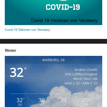
Covid 19 Vektoren von Vecteezy
Wetter
WARBURG, DE
32
°
broken clouds
30% Luftfeuchtigkeit
Wind: 5m/s SW
MAX C 32 • MIN C 32
32
30
24
29
°
°
°
°
SO
MO
DI
MI