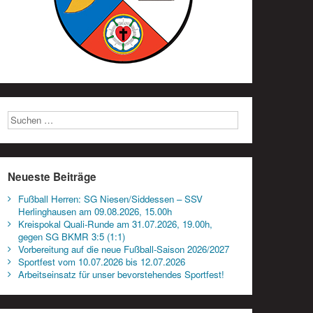
Neueste Beiträge
Fußball Herren: SG Niesen/Siddessen – SSV
Herlinghausen am 09.08.2026, 15.00h
Kreispokal Quali-Runde am 31.07.2026, 19.00h,
gegen SG BKMR 3:5 (1:1)
Vorbereitung auf die neue Fußball-Saison 2026/2027
Sportfest vom 10.07.2026 bis 12.07.2026
Arbeitseinsatz für unser bevorstehendes Sportfest!