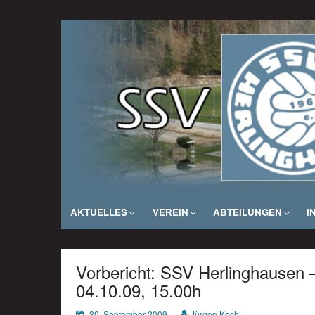
Zum
Inhalt
SSV Herlinghausen e. V.
springen
AKTUELLES
VEREIN
ABTEILUNGEN
I
Vorbericht: SSV Herlinghausen
04.10.09, 15.00h
30. September 2009
Jürgen Koch