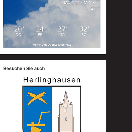
MAX C 21 • MIN C
21
20
24
27
32
°
°
°
°
DO
FR
SA
SO
Wetter von OpenWeatherMap
Besuchen Sie auch