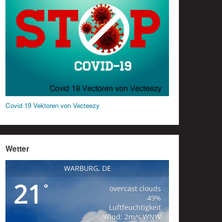
Covid 19 Vektoren von Vecteezy
Wetter
WARBURG, DE
21
°
overcast clouds
49%
Luftfeuchtigkeit
Wind: 2m/s WNW