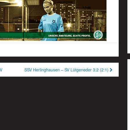
SV
SSV Herlinghausen – SV Lütgeneder 3:2 (2:1)