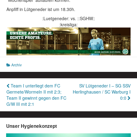
“Wochenspiel” auflaufen können.
Anpfiff in Lütgeneder ist um 18.30h.
:Luetgeneder: vs. ::SGHW::
:kreisliga:
Archiv
Beitragsnavigation
Team I unterliegt dem FC
SV Lütgeneder I – SG SSV
Germete/Wormeln II mit 2:3;
Herlinghausen / SC Warburg I
Team II gewinnt gegen den FC
0:0
G/W III mit 2:1
Unser Hygienekonzept