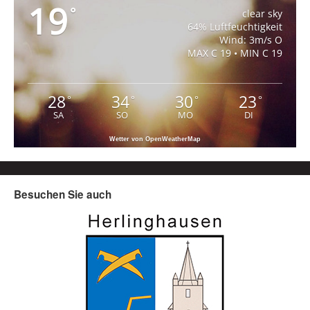
19
°
clear sky
64% Luftfeuchtigkeit
Wind: 3m/s O
MAX C 19 • MIN C 19
28
34
30
23
°
°
°
°
SA
SO
MO
DI
Wetter von OpenWeatherMap
Besuchen Sie auch