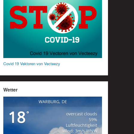
Covid 19 Vektoren von Vecteezy
Wetter
WARBURG, DE
18
°
overcast clouds
59%
Luftfeuchtigkeit
Wind: 3m/s WNW