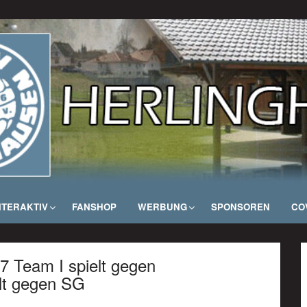
NTERAKTIV
FANSHOP
WERBUNG
SPONSOREN
COV
7 Team I spielt gegen
lt gegen SG