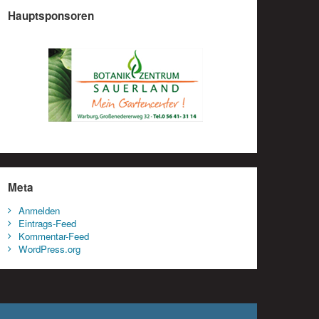
Hauptsponsoren
Meta
Anmelden
Eintrags-Feed
Kommentar-Feed
WordPress.org