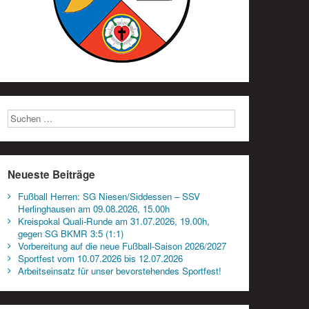
Neueste Beiträge
Fußball Herren: SG Niesen/Siddessen – SSV
Herlinghausen am 09.08.2026, 15.00h
Kreispokal Quali-Runde am 31.07.2026, 19.00h,
gegen SG BKMR 3:5 (1:1)
Vorbereitung auf die neue Fußball-Saison 2026/2027
Sportfest vom 10.07.2026 bis 12.07.2026
Arbeitseinsatz für unser bevorstehendes Sportfest!