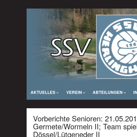
Zum
Inhalt
SSV Herlinghausen e. V.
springen
AKTUELLES
VEREIN
ABTEILUNGEN
I
Vorberichte Senioren: 21.05.201
Germete/Wormeln II; Team spie
Dössel/Lütgeneder II