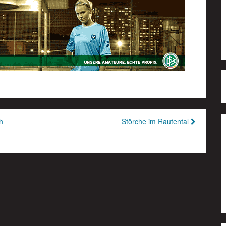
h
Störche im Rautental