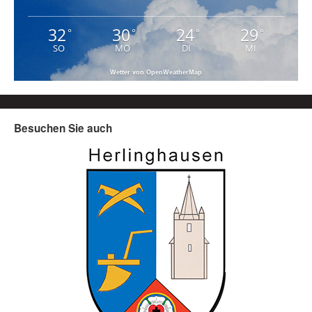
32
30
24
29
°
°
°
°
SO
MO
DI
MI
Wetter von OpenWeatherMap
Besuchen Sie auch