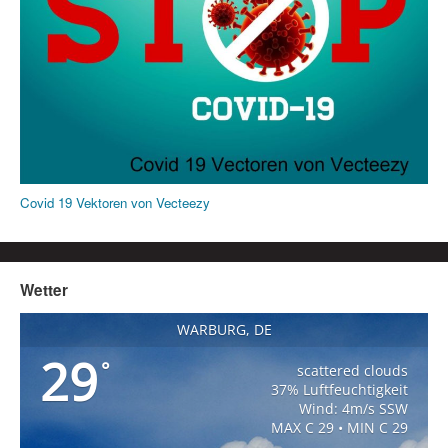
Covid 19 Vektoren von Vecteezy
Wetter
WARBURG, DE
29
°
scattered clouds
37% Luftfeuchtigkeit
Wind: 4m/s SSW
MAX C 29 • MIN C 29