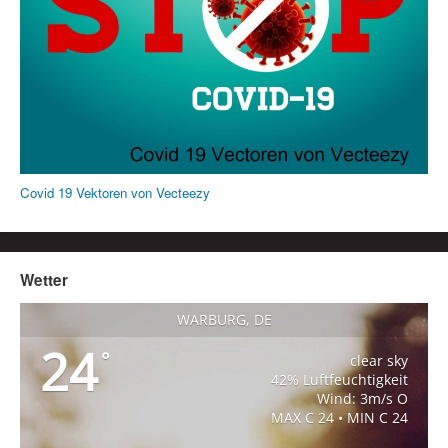
Covid 19 Vektoren von Vecteezy
Wetter
WARBURG, DE
24
°
clear sky
42% Luftfeuchtigkeit
Wind: 3m/s O
MAX C 24 • MIN C 24