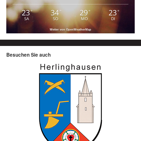
23
34
29
23
°
°
°
°
SA
SO
MO
DI
Wetter von OpenWeatherMap
Besuchen Sie auch