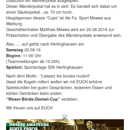
zusätzlich ein Wanderpokal ausgespielt.
Dieser Wanderpokal hat es in sich: Es handelt sich dabei um
einen Säulenpokal , ca. 70 cm hoch .
Hauptsponsor dieses “Cups” ist die Fa. Sport Mewes aus
Warburg.
Geschäftsinhaber Matthias Mewes wird am 20.08.2016 zur
Präsentation und Übergabe des Wanderpokals anwesend sein.
Also……auf gehts nach Herlinghausen am
Samstag
20.08.16
Beginn:
11:00 Uhr
(Teammeldungen ab 10.00h)
Spielort:
Sportanlage SSV Herlinghausen
Nach dem Motto : “Laissez les boules roulent”
(lasst die Kugeln rollen) wollen wir mit EUCH schöne
Spielstunden bei guten Gesprächen, leckerem Essen und
kühlen Getränken beim ersten
“Weser-Börde-Diemel-Cup”
verleben.
Wir freuen uns auf EUCH