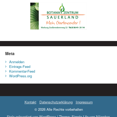
Meta
Anmelden
Eintrags-Feed
Kommentar-Feed
WordPress.org
Kontakt
Datenschutzerklärung
Impressum
© 2026 Alle Rechte vorbehalten
Stolz präsentiert von WordPress
|
Theme: Simple Life von
Nilambar
.