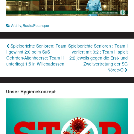
Archiv
,
Boule/Petanque
Beitragsnavigation
Spielberichte Senioren: Team
Spielberichte Senioren : Team I
I gewinnt 2:0 beim SuS
verliert mit 0:2 ; Team II spielt
Gehrden/Altenheerse; Team II
2:2 jeweils gegen die Erst- und
unterliegt 1:5 in Willebadessen
Zweitvertretung der SG
Nörde/O
Unser Hygienekonzept