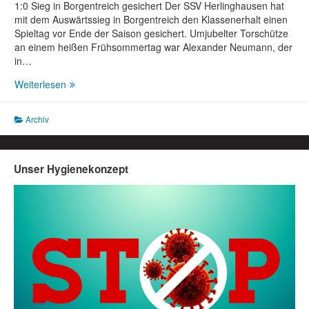
1:0 Sieg in Borgentreich gesichert Der SSV Herlinghausen hat
mit dem Auswärtssieg in Borgentreich den Klassenerhalt einen
Spieltag vor Ende der Saison gesichert. Umjubelter Torschütze
an einem heißen Frühsommertag war Alexander Neumann, der
in…
VfR
Weiterlesen
Borgentreich
II
Archiv
–
SSV
Herlinghausen
0:1
Unser Hygienekonzept
(0:0)