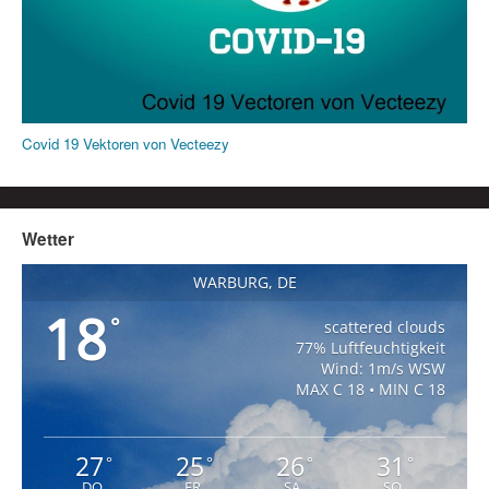
Covid 19 Vektoren von Vecteezy
Wetter
WARBURG, DE
18
°
scattered clouds
77% Luftfeuchtigkeit
Wind: 1m/s WSW
MAX C 18 • MIN C 18
27
25
26
31
°
°
°
°
DO
FR
SA
SO