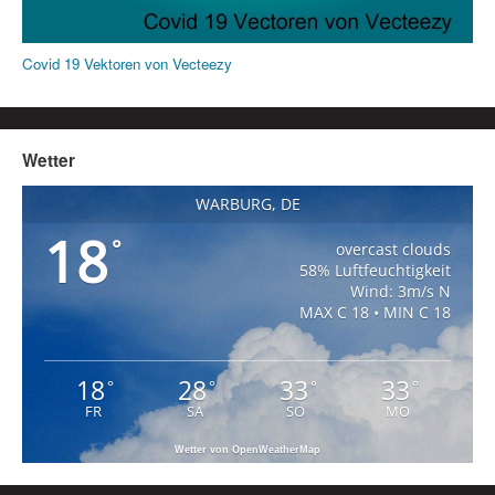
Covid 19 Vektoren von Vecteezy
Wetter
WARBURG, DE
18
°
overcast clouds
58% Luftfeuchtigkeit
Wind: 3m/s N
MAX C 18 • MIN C 18
18
28
33
33
°
°
°
°
FR
SA
SO
MO
Wetter von OpenWeatherMap