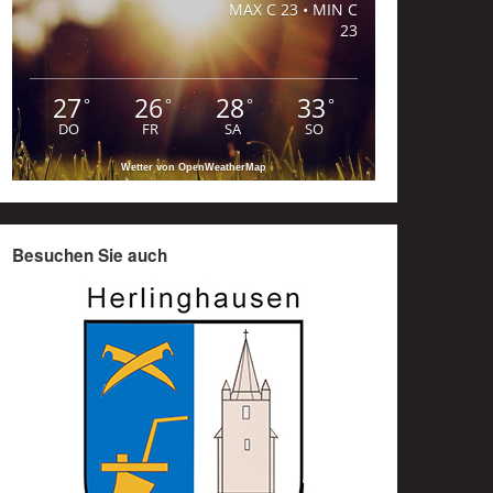
MAX C 23 • MIN C
23
27
26
28
33
°
°
°
°
DO
FR
SA
SO
Wetter von OpenWeatherMap
Besuchen Sie auch