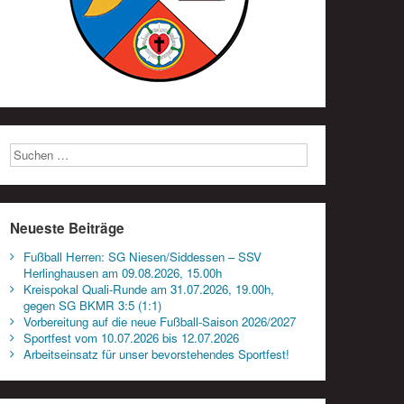
Neueste Beiträge
Fußball Herren: SG Niesen/Siddessen – SSV
Herlinghausen am 09.08.2026, 15.00h
Kreispokal Quali-Runde am 31.07.2026, 19.00h,
gegen SG BKMR 3:5 (1:1)
Vorbereitung auf die neue Fußball-Saison 2026/2027
Sportfest vom 10.07.2026 bis 12.07.2026
Arbeitseinsatz für unser bevorstehendes Sportfest!