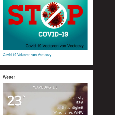
Covid 19 Vektoren von Vecteezy
Wetter
WARBURG, DE
23
°
clear sky
53%
Luftfeuchtigkeit
Wind: 5m/s WNW