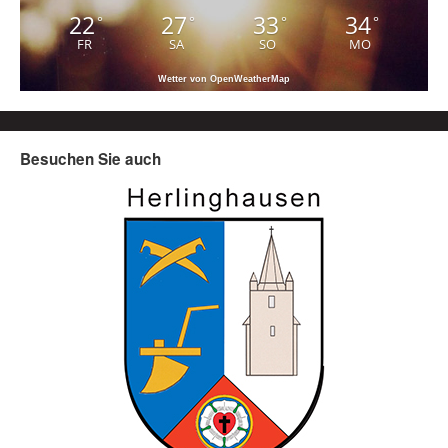
22
27
33
34
°
°
°
°
FR
SA
SO
MO
Wetter von OpenWeatherMap
Besuchen Sie auch