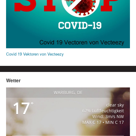
Covid 19 Vektoren von Vecteezy
Wetter
WARBURG, DE
17
°
clear sky
67% Luftfeuchtigkeit
Wind: 3m/s NW
MAX C 17 • MIN C 17