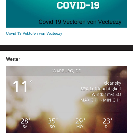
Covid 19 Vektoren von Vecteezy
Wetter
WARBURG, DE
11
°
clear sky
88% Luftfeuchtigkeit
Wind: 1m/s SO
MAX C 11 • MIN C 11
28
35
29
23
°
°
°
°
SA
SO
MO
DI