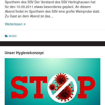
Sportheim des SSV Der Vorstand des SSV Herlinghausen hat
für den 10.09.2011 etwas besonderes geplant. An diesem
Abend findet im Sportheim des SSV eine große Weinprobe statt.
Zu Gast an dem Abend ist das…
Große
Weiterlesen
Weinprobe
am
Archiv
10.09.2011
im
Sportheim
des
Unser Hygienekonzept
SSV