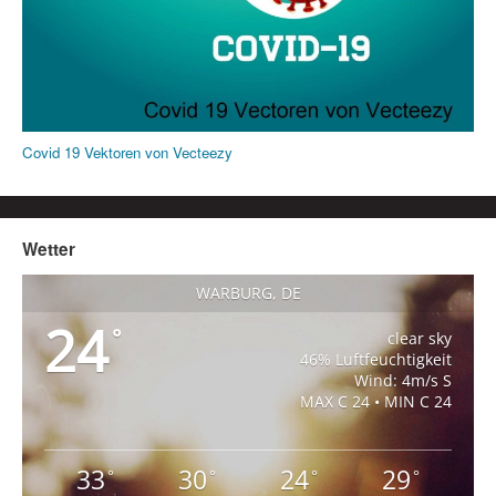
Covid 19 Vektoren von Vecteezy
Wetter
WARBURG, DE
24
°
clear sky
46% Luftfeuchtigkeit
Wind: 4m/s S
MAX C 24 • MIN C 24
33
30
24
29
°
°
°
°