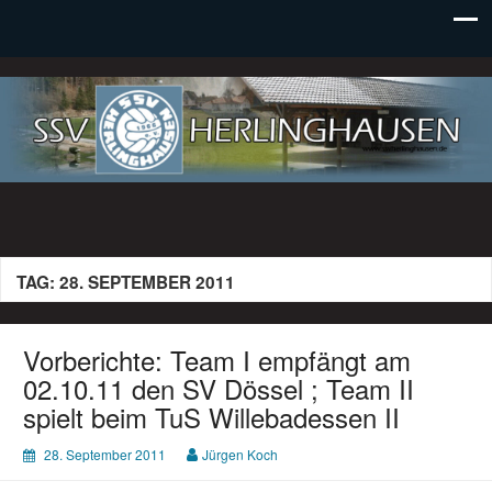
SSV Herlinghausen e. V.
TAG:
28. SEPTEMBER 2011
Vorberichte: Team I empfängt am
02.10.11 den SV Dössel ; Team II
spielt beim TuS Willebadessen II
28. September 2011
Jürgen Koch