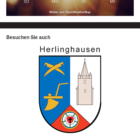
SO
MO
DI
MI
Wetter von OpenWeatherMap
Besuchen Sie auch