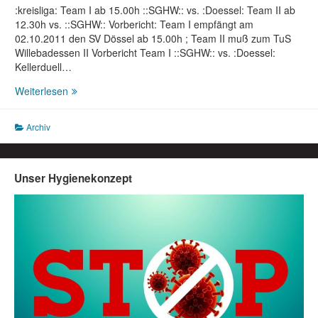
:kreisliga: Team I ab 15.00h ::SGHW:: vs. :Doessel: Team II ab
12.30h vs. ::SGHW:: Vorbericht: Team I empfängt am
02.10.2011 den SV Dössel ab 15.00h ; Team II muß zum TuS
Willebadessen II Vorbericht Team I ::SGHW:: vs. :Doessel:
Kellerduell…
Vorberichte:
Weiterlesen
Team
I
Archiv
empfängt
am
02.10.11
den
Unser Hygienekonzept
SV
Dössel
;
Team
II
spielt
beim
TuS
Willebadessen
II