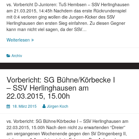
vs. Vorbericht D-Junioren: TuS Hembsen – SSV Herlinghausen
am 21.03.2015, 14:45h Nachdem das erste Rückrundenspiel
mit 0:4 verloren ging wollen die Jungen-Kicker des SSV
Herlinghausen den ersten Sieg einfahren. Zu diesen Gegner
kann man nicht viel sagen, da der SSV…
Vorbericht
Weiterlesen
D-
Junioren
Archiv
:
TuS
Hembsen
–
Vorbericht: SG Bühne/Körbecke I
SSV
– SSV Herlinghausen am
Herlinghausen
22.03.2015, 15.00h
am
21.03.2015,
18. März 2015
Jürgen Koch
14:45h
vs. Vorbericht: SG Bühne/Körbecke I – SSV Herlinghausen am
22.03.2015, 15.00h Nach dem nicht zu erwartenden “Dreier”
am vergangenen Wochenende gegen den SV Dringenberg II,