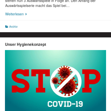
stehen nun 3 Auswärtsspiele in Folge an. Den Anfang der
Auswärtsspielserie macht das Spiel bei…
Vorbericht:
Weiterlesen
SG
Bühne/Körbecke
Archiv
I
–
SSV
Herlinghausen
Unser Hygienekonzept
am
22.03.2015,
15.00h