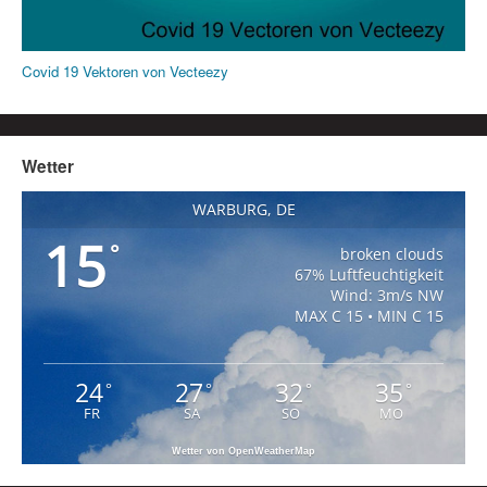
Covid 19 Vektoren von Vecteezy
Wetter
WARBURG, DE
15
°
broken clouds
67% Luftfeuchtigkeit
Wind: 3m/s NW
MAX C 15 • MIN C 15
24
27
32
35
°
°
°
°
FR
SA
SO
MO
Wetter von OpenWeatherMap