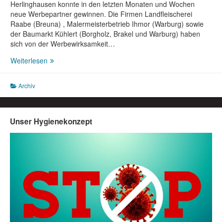
Herlinghausen konnte in den letzten Monaten und Wochen
neue Werbepartner gewinnen. Die Firmen Landfleischerei
Raabe (Breuna) , Malermeisterbetrieb Ihmor (Warburg) sowie
der Baumarkt Kühlert (Borgholz, Brakel und Warburg) haben
sich von der Werbewirksamkeit…
Neue
Weiterlesen
Werbepartner
für
Archiv
den
SSV
Herlinghausen
Unser Hygienekonzept