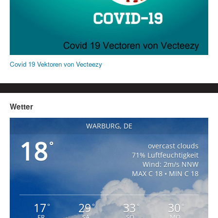
Covid 19 Vektoren von Vecteezy
Wetter
WARBURG, DE
18
°
overcast clouds
71% Luftfeuchtigkeit
Wind: 2m/s NNW
MAX C 18 • MIN C 18
17
29
33
30
°
°
°
°
FR
SA
SO
MO